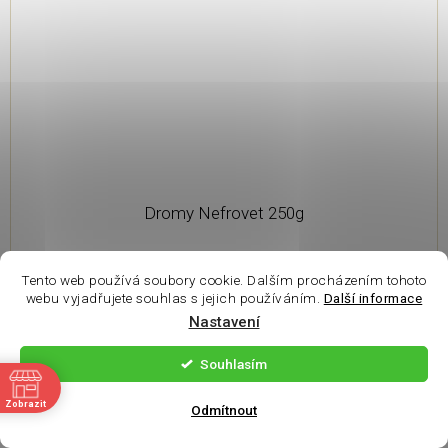
Dromy Nefrovet 250g
do 2 pracovních dnů u nás
Tento web používá soubory cookie. Dalším procházením tohoto
webu vyjadřujete souhlas s jejich používáním.
Další informace
390 Kč
Nastavení
Do košíku
Souhlasím
ě
Zobrazit
Odmítnout
Novinka