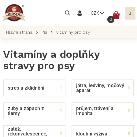
Přejít
na
NÁKUP
CZK
obsah
KOŠÍK
Psi
vitamíny pro psy
Vitamíny a doplňky
stravy pro psy
játra, ledviny, močový
stres a zklidnění
aparát
zuby a zápach z
průjem, trávení a
tlamy
imunita
zátěž,
rekonvalescence,
kloubní výživa