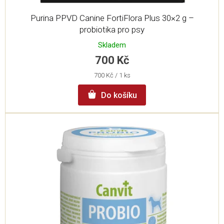
Purina PPVD Canine FortiFlora Plus 30×2 g –
probiotika pro psy
Skladem
700 Kč
Měrná
700 Kč / 1 ks
cena:
Do košíku