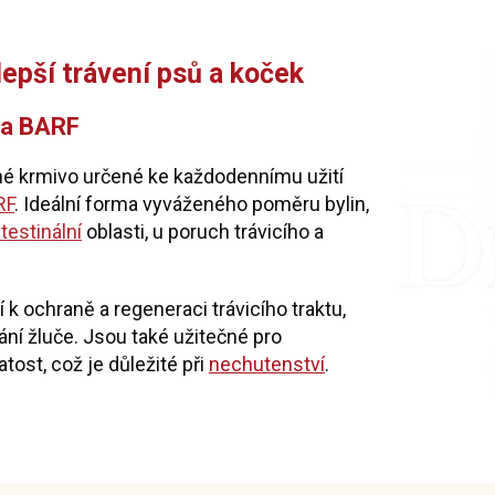
epší trávení psů a koček
 na BARF
né krmivo určené ke každodennímu užití
RF
. Ideální forma vyváženého poměru bylin,
testinální
oblasti, u poruch trávicího a
 k ochraně a regeneraci trávicího traktu,
ání žluče. Jsou také užitečné pro
tost, což je důležité při
nechutenství
.