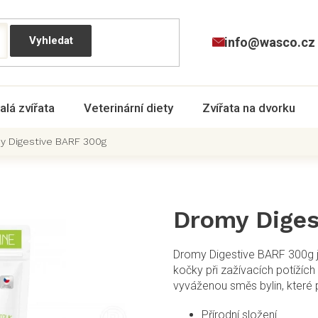
info@wasco.cz
alá zvířata
Veterinární diety
Zvířata na dvorku
y Digestive BARF 300g
Dromy Diges
Dromy Digestive BARF 300g je
kočky při zažívacích potížíc
vyváženou směs bylin, které p
Přírodní složení