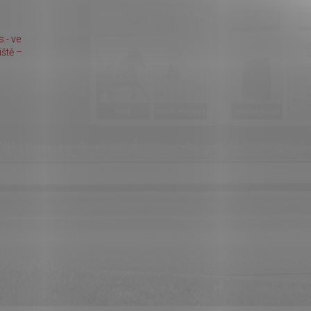
 - ve
ště –