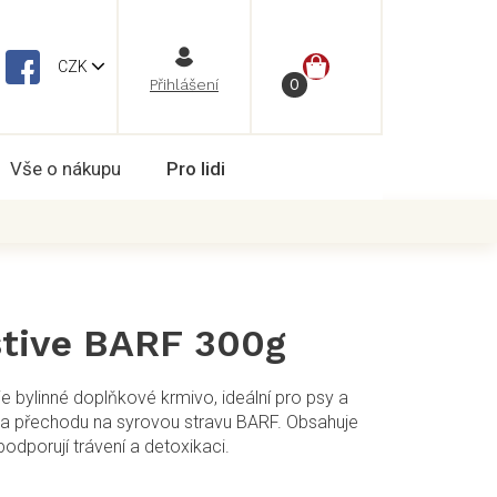
NÁKUPNÍ
CZK
Vše o nákupu
Pro lidi
KOŠÍK
tive BARF 300g
 bylinné doplňkové krmivo, ideální pro psy a
h a přechodu na syrovou stravu BARF. Obsahuje
odporují trávení a detoxikaci.