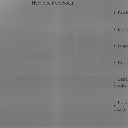
•
Hodnocení obchodu
Doda
Možn
Dopr
Rekl
Zása
cookie
Podm
údajů