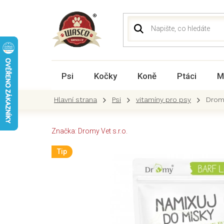
Přejít
na
obsah
Psi
Kočky
Koně
Ptáci
M
Psi
vitamíny pro psy
Drom
Značka:
Dromy Vet s.r.o.
Tip