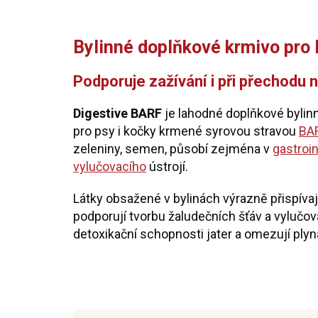
Bylinné doplňkové krmivo pro l
Podporuje zažívání i při přechodu
Digestive BARF
je lahodné doplňkové bylin
pro psy i kočky krmené syrovou stravou
BA
zeleniny, semen, působí zejména v
gastroin
vylučovacího
ústrojí.
Látky obsažené v bylinách výrazně přispívají
podporují tvorbu žaludečních šťáv a vylučov
detoxikační schopnosti jater a omezují plyna