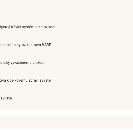
porují trávicí systém a detoxikaci.
řechod na syrovou stravu BARF.
tu díky vyváženému složení.
spívá k celkovému zdraví zvířete.
zvířete.