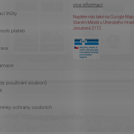
více informací
cí lhůty
Najdete nás také na Google Maps
Starém Městě u Uherského Hradi
Jezuitská 2172.
osti plateb
ava
amace
dy používání souborů
s
ínky ochrany osobních