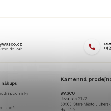
@
wasco.cz
+42
Kamenná prodejn
 nákupu
odní podmínky
WASCO
Jezuitská 2172
68603, Staré Město u Uhers
ení zboží
Hradiště