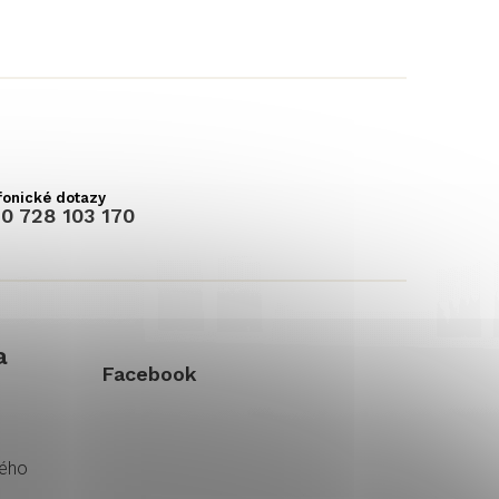
0 728 103 170
a
Facebook
kého