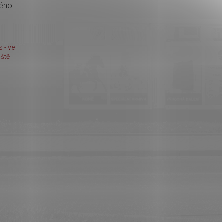
kého
 - ve
ště –