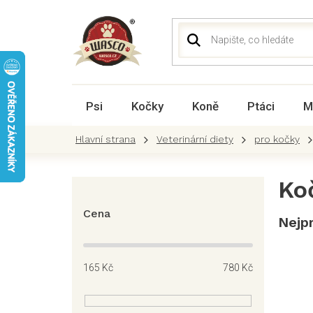
Přejít
na
obsah
Psi
Kočky
Koně
Ptáci
M
Veterinární diety
pro kočky
P
Koč
o
s
Cena
Nejp
t
r
a
165
Kč
780
Kč
n
n
í