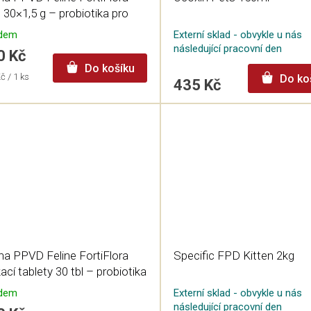
 30×1,5 g – probiotika pro
ky
adem
Externí sklad - obvykle u nás
následující pracovní den
0 Kč
Do košíku
á
č / 1 ks
Do ko
435 Kč
na PPVD Feline FortiFlora
Specific FPD Kitten 2kg
ací tablety 30 tbl – probiotika
 kočky
adem
Externí sklad - obvykle u nás
následující pracovní den