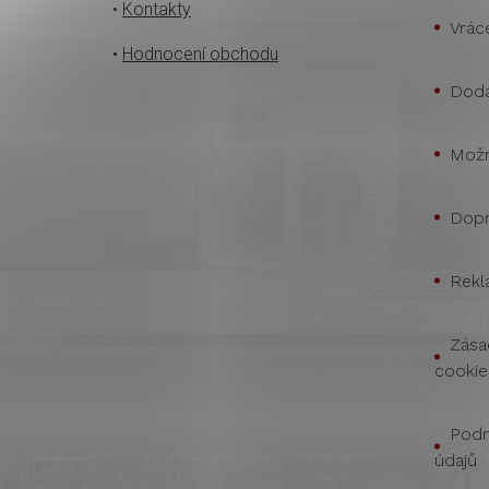
•
Kontakty
Vrác
•
Hodnocení obchodu
Doda
Možn
Dopr
Rekl
Zása
cookie
Podm
údajů