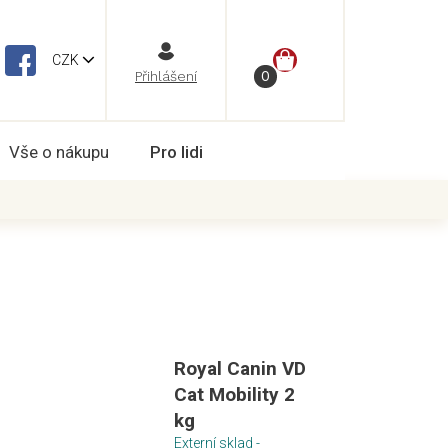
NÁKUPNÍ
CZK
Vše o nákupu
Pro lidi
KOŠÍK
Royal Canin VD
Cat Mobility 2
kg
Externí sklad -