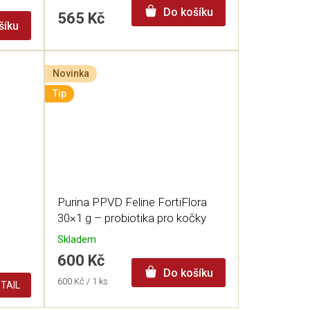
Do košíku
565 Kč
šíku
Novinka
Tip
Purina PPVD Feline FortiFlora
30×1 g – probiotika pro kočky
Skladem
600 Kč
Do košíku
Měrná
600 Kč / 1 ks
TAIL
cena: