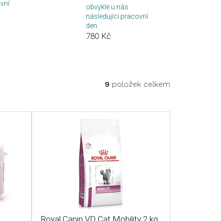
ovní
obvykle u nás
následující pracovní
den
780 Kč
9
položek celkem
Royal Canin VD Cat Mobility 2 kg