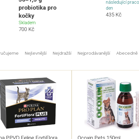
následující prac
probiotika pro
den
435 Kč
kočky
Skladem
700 Kč
ručujeme
Nejlevnější
Nejdražší
Nejprodávanější
Abecedně
na PPVD Feline FortiFlora
Ocoxin Pets 150ml