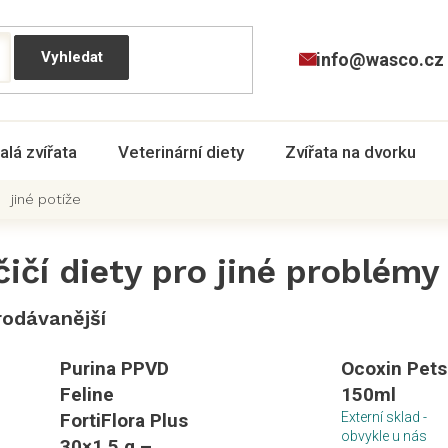
info@wasco.cz
alá zvířata
Veterinární diety
Zvířata na dvorku
jiné potíže
ičí diety pro jiné problémy
rodávanější
Purina PPVD
Ocoxin Pets
Feline
150ml
FortiFlora Plus
Externí sklad -
obvykle u nás
30×1,5 g –