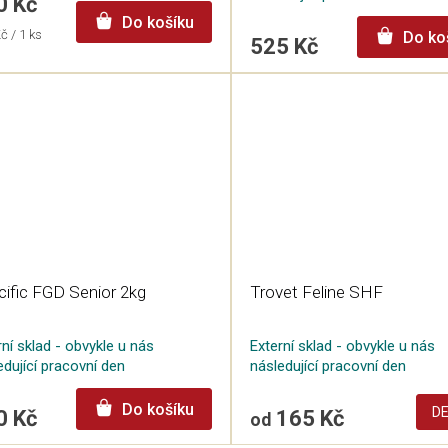
0 Kč
Do košíku
á
č / 1 ks
Do ko
525 Kč
ific FGD Senior 2kg
Trovet Feline SHF
rní sklad - obvykle u nás
Externí sklad - obvykle u nás
edující pracovní den
následující pracovní den
Do košíku
DE
0 Kč
165 Kč
od