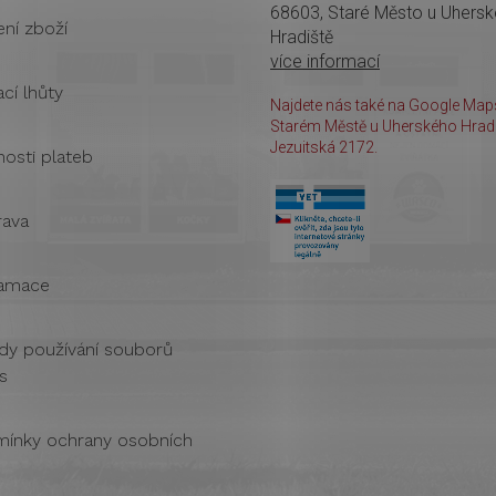
68603, Staré Město u Uhers
ení zboží
Hradiště
více informací
cí lhůty
Najdete nás také na Google Maps
Starém Městě u Uherského Hradi
Jezuitská 2172.
osti plateb
ava
amace
dy používání souborů
s
ínky ochrany osobních