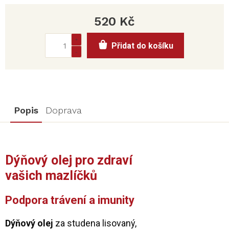
520 Kč
Měrná
Přidat do košíku
cena:
Popis
Doprava
Dýňový olej pro zdraví
vašich mazlíčků
Podpora
trávení
a
imunity
Dýňový olej
za studena lisovaný,