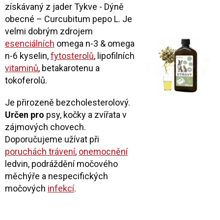
získávaný z jader Tykve - Dýně
obecné – Curcubitum pepo L. Je
velmi dobrým zdrojem
esenciálních
omega n-3 & omega
n-6 kyselin,
fytosterolů
, lipofilních
vitaminů
, betakarotenu a
tokoferolů.
Je přirozeně bezcholesterolový.
Určen pro
psy, kočky a zvířata v
zájmových chovech.
Doporučujeme užívat při
poruchách trávení
,
onemocnění
ledvin, podráždění močového
měchýře a nespecifických
močových
infekcí
.