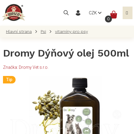
Přejít
na
NÁKUP
CZK
obsah
KOŠÍK
Psi
vitamíny pro psy
Dromy Dýňový olej 500ml
Značka:
Dromy Vet s.r.o.
Tip