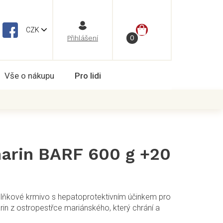
NÁKUPNÍ
CZK
Vše o nákupu
Pro lidi
KOŠÍK
arin BARF 600 g +20
lňkové krmivo s hepatoprotektivním účinkem pro
rin z ostropestřce mariánského, který chrání a