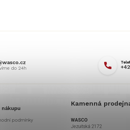
@
wasco.cz
+42
Kamenná prodejn
 nákupu
odní podmínky
WASCO
Jezuitská 2172