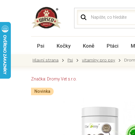
Přejít
na
obsah
Psi
Kočky
Koně
Ptáci
M
Psi
vitamíny pro psy
Drom
Značka:
Dromy Vet s.r.o.
Novinka