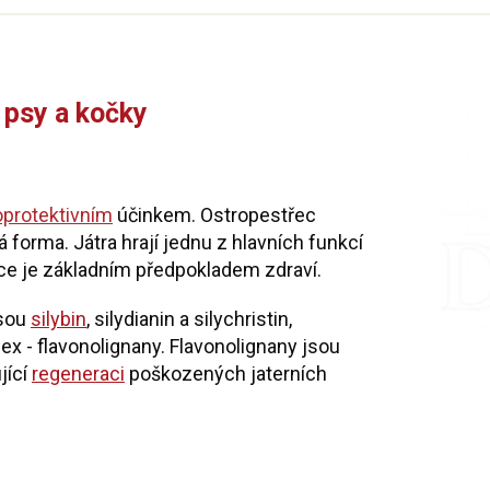
 psy a kočky
protektivním
účinkem. Ostropestřec
forma. Játra hrají jednu z hlavních funkcí
ce je základním předpokladem zdraví.
jsou
silybin
, silydianin a silychristin,
x - flavonolignany. Flavonolignany jsou
jící
regeneraci
poškozených jaterních