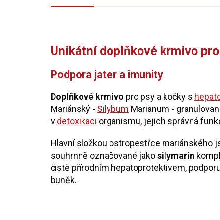
Unikátní doplňkové krmivo pro
Podpora jater a imunity
Doplňkové krmivo
pro psy a kočky s
hepato
Mariánský -
Silybum
Marianum - granulovaná 
v
detoxikaci
organismu, jejich správná funk
Hlavní složkou ostropestřce mariánského 
souhrnně označované jako
silymarin
komple
čistě přírodním hepatoprotektivem, podporu
buněk.