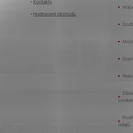
•
Kontakty
Vrác
•
Hodnocení obchodu
Doda
Možn
Dopr
Rekl
Zása
cookie
Podm
údajů