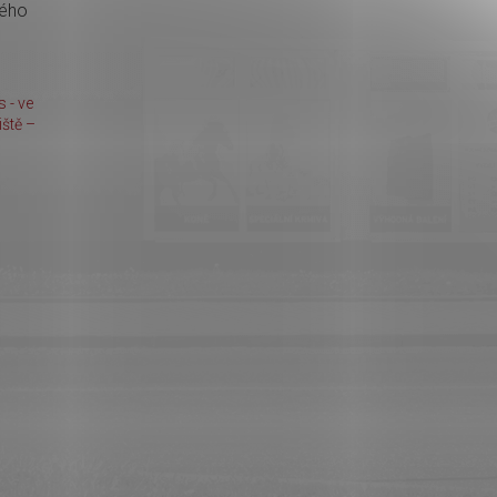
kého
 - ve
ště –