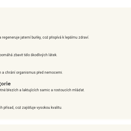
regeneruje jaterní buňky, což přispívá k lepšímu zdraví.
omáhá zbavit tělo škodlivých látek.
tém a chrání organismus před nemocemi.
orie
ně březích a laktujících samic a rostoucích mláďat.
h přísad, což zajišťuje vysokou kvalitu.