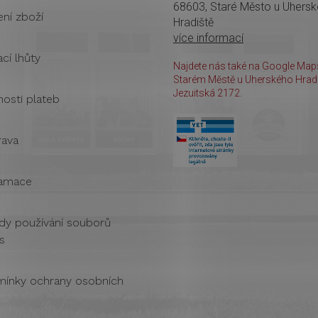
68603, Staré Město u Uhers
ení zboží
Hradiště
více informací
cí lhůty
Najdete nás také na Google Maps
Starém Městě u Uherského Hradi
Jezuitská 2172.
osti plateb
ava
amace
dy používání souborů
s
ínky ochrany osobních