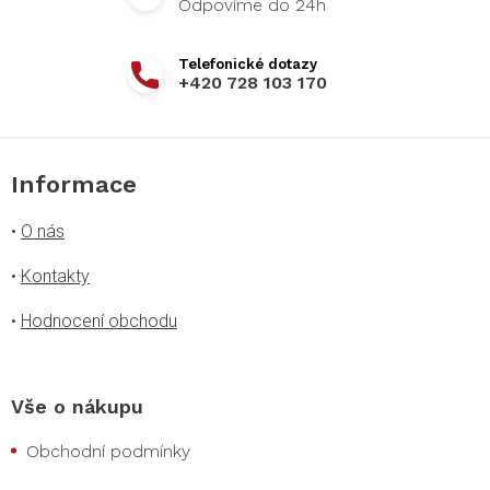
v
k
y
v
+420 728 103 170
ý
p
i
s
u
Informace
•
O nás
•
Kontakty
•
Hodnocení obchodu
Vše o nákupu
Obchodní podmínky