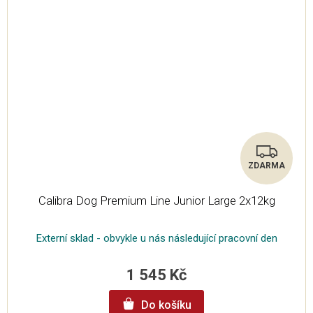
ZDARMA
Z
Calibra Dog Premium Line Junior Large 2x12kg
D
A
Externí sklad - obvykle u nás následující pracovní den
R
1 545 Kč
M
Do košíku