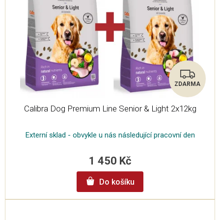
ZDARMA
Z
Calibra Dog Premium Line Senior & Light 2x12kg
D
A
Externí sklad - obvykle u nás následující pracovní den
R
1 450 Kč
M
Do košíku
A