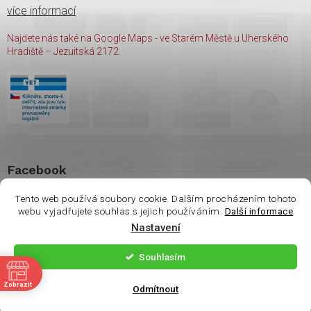
více informací
Najdete nás také na Google Maps - ve Starém Městě u Uherského
Hradiště – Jezuitská 2172.
Facebook
Tento web používá soubory cookie. Dalším procházením tohoto
webu vyjadřujete souhlas s jejich používáním.
Další informace
Vážení zákazníci. Ve
Nastavení
čtvrtek 6.8 je na
Copyright 2026
shop Wasco
. Všechna práva vyhrazena.
prodejně otevřeno
Souhlasím
pouze do 14:00. Děkuji
ě
Vytvořil Shoptet
| Nakódoval
Milan Hrnčál
Zobrazit
za pochopení.
Odmítnout