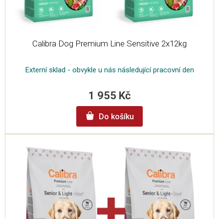
t
ů
Calibra Dog Premium Line Sensitive 2x12kg
Externí sklad - obvykle u nás následující pracovní den
1 955 Kč
Do košíku