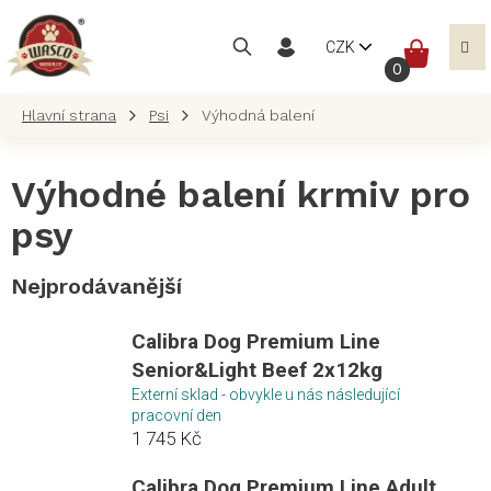
Přejít
na
NÁKUP
CZK
obsah
KOŠÍK
Psi
Výhodná balení
Výhodné balení krmiv pro
psy
Nejprodávanější
Calibra Dog Premium Line
Senior&Light Beef 2x12kg
Externí sklad - obvykle u nás následující
pracovní den
1 745 Kč
Calibra Dog Premium Line Adult