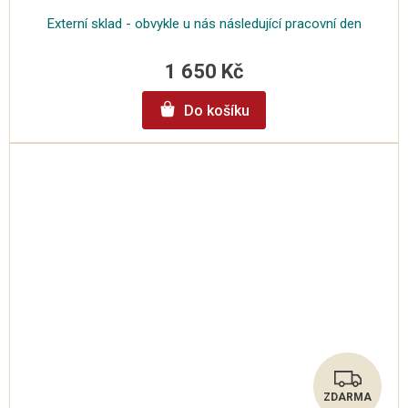
A
Externí sklad - obvykle u nás následující pracovní den
R
1 650 Kč
M
Do košíku
A
ZDARMA