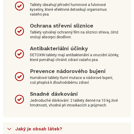
Tablety obsahují přírodní huminové a fulvinové
kyseliny, které efektivně detoxikují organismus
vašeho psa.
Ochrana střevní sliznice
Tablety vytvářejí ochranný film na sliznici střeva, čímž
snižují absorpci škodlivin.
Antibakteriální účinky
DETOXIN tablety mají antibakteriální a virucidní účinky,
které pomáhají chránit zdraví vašeho psa.
Prevence nádorového bujení
Humátové tablety tlumí mutace a nádorové bujení,
což přispívá k dlouhodobému zdraví.
Snadné dávkování
Jednoduché dávkování: 2 tablety denně na 10 kg živé
hmotnosti, vhodné při intoxikacích a průjmech.
Jaký je obsah látek?