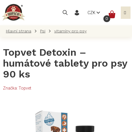
Přejít
na
NÁKUP
CZK
obsah
KOŠÍK
Psi
vitamíny pro psy
Topvet Detoxin –
humátové tablety pro psy
90 ks
Značka:
Topvet