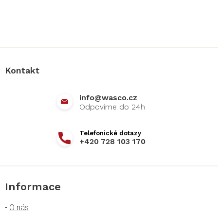
Z
á
p
a
Kontakt
t
í
info
@
wasco.cz
+420 728 103 170
Informace
•
O nás