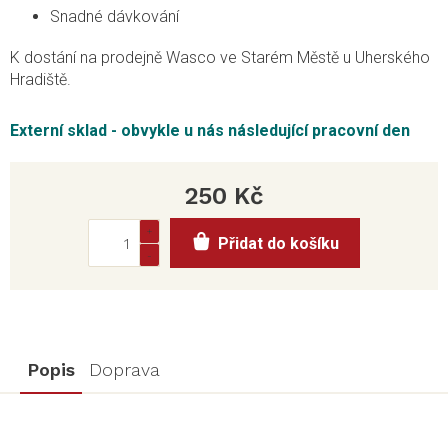
Snadné dávkování
K dostání na prodejně Wasco ve Starém Městě u Uherského
Hradiště.
Externí sklad - obvykle u nás následující pracovní den
250 Kč
Měrná
Přidat do košíku
cena:
Popis
Doprava