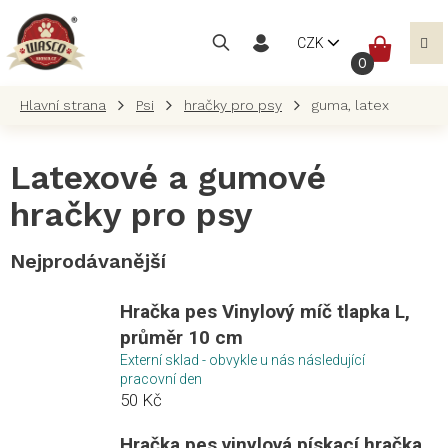
Přejít
na
NÁKUP
CZK
obsah
KOŠÍK
Psi
hračky pro psy
guma, latex
Latexové a gumové
hračky pro psy
Nejprodávanější
Hračka pes Vinylový míč tlapka L,
průměr 10 cm
Externí sklad - obvykle u nás následující
pracovní den
50 Kč
Hračka pes vinylová pískací hračka