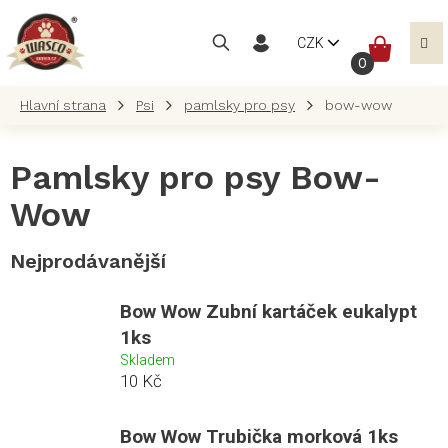
Přejít
na
NÁKUP
CZK
obsah
KOŠÍK
Psi
pamlsky pro psy
bow-wow
Pamlsky pro psy Bow-
Wow
Nejprodávanější
Bow Wow Zubní kartáček eukalypt
1ks
Skladem
10 Kč
Bow Wow Trubička morková 1ks