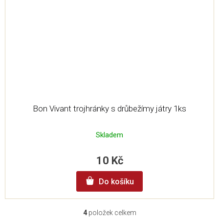
Bon Vivant trojhránky s drůbežímy játry 1ks
Skladem
10 Kč
Do košíku
4
položek celkem
O