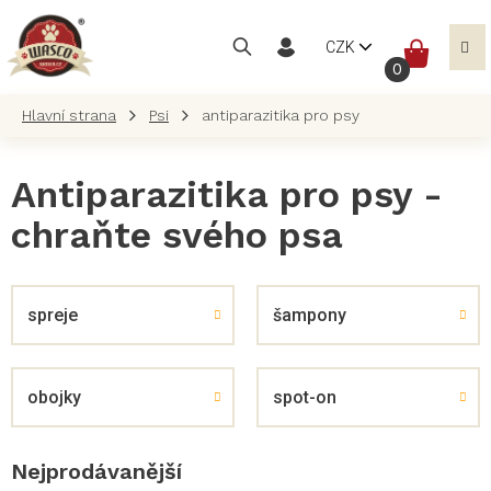
Přejít
na
NÁKUP
CZK
obsah
KOŠÍK
Psi
antiparazitika pro psy
Antiparazitika pro psy -
chraňte svého psa
spreje
šampony
obojky
spot-on
Nejprodávanější