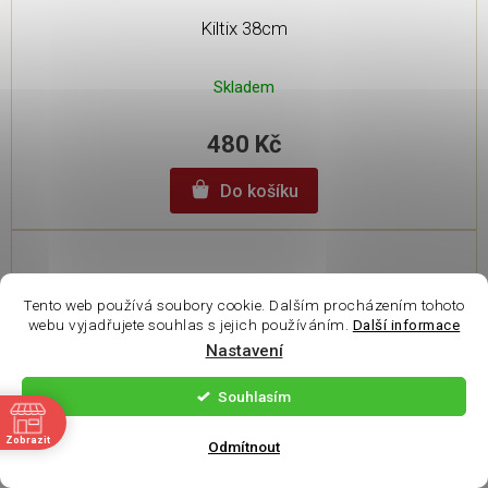
Kiltix 38cm
Skladem
480 Kč
Do košíku
Tento web používá soubory cookie. Dalším procházením tohoto
webu vyjadřujete souhlas s jejich používáním.
Další informace
Nastavení
Souhlasím
ě
Zobrazit
Odmítnout