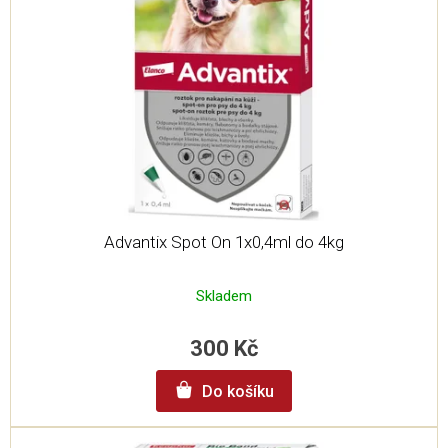
s
p
r
o
d
u
k
t
ů
Advantix Spot On 1x0,4ml do 4kg
Skladem
300 Kč
Do košíku