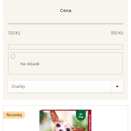
Cena
100
Kč
950
Kč
Na skladě
Značky
V
ý
Novinka
p
i