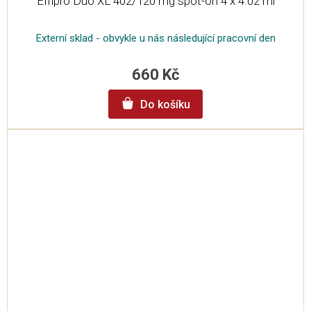
Effipro Duo XL 402/120 mg spot-on 4 x 4.02 ml
Externí sklad - obvykle u nás následující pracovní den
660 Kč
Do košíku