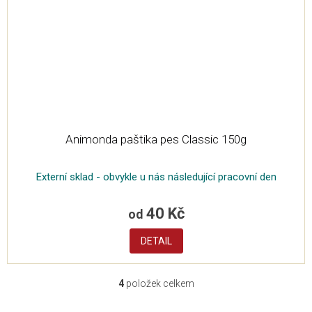
Animonda paštika pes Classic 150g
Externí sklad - obvykle u nás následující pracovní den
40 Kč
od
DETAIL
4
položek celkem
O
v