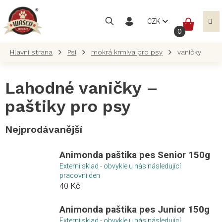
Přejít
na
NÁKUP
CZK
obsah
KOŠÍK
Psi
mokrá krmiva pro psy
vaničky
Lahodné vaničky –
paštiky pro psy
Nejprodávanější
Animonda paštika pes Senior 150g
Externí sklad - obvykle u nás následující
pracovní den
40 Kč
Animonda paštika pes Junior 150g
Externí sklad - obvykle u nás následující