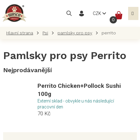
Přejít
na
NÁKUP
CZK
obsah
KOŠÍK
Psi
pamlsky pro psy
perrito
Pamlsky pro psy Perrito
Nejprodávanější
Perrito Chicken+Pollock Sushi
100g
Externí sklad - obvykle u nás následující
pracovní den
70 Kč