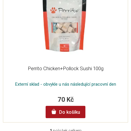
s
p
r
o
d
u
k
t
ů
Perrito Chicken+Pollock Sushi 100g
Externí sklad - obvykle u nás následující pracovní den
70 Kč
Do košíku
1
položek celkem