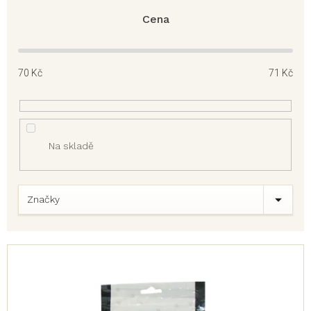
Cena
70
Kč
71
Kč
Na skladě
Značky
V
ý
p
i