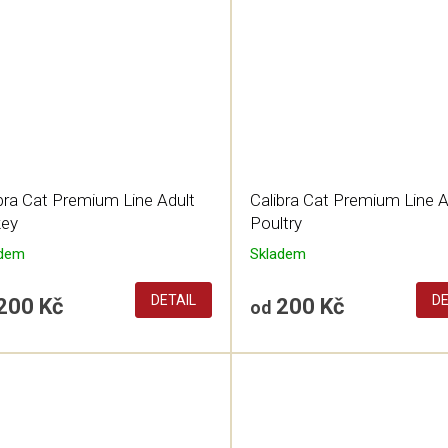
bra Cat Premium Line Adult
Calibra Cat Premium Line A
key
Poultry
adem
Skladem
DETAIL
DE
200 Kč
200 Kč
od