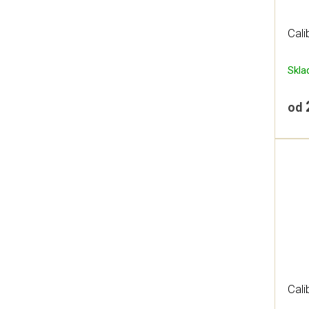
Cali
Skl
od
Cali