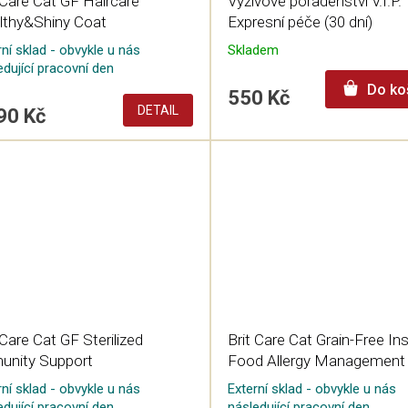
 Care Cat GF Haircare
Výživové poradenství V.I.P. 
lthy&Shiny Coat
Expresní péče (30 dní)
rní sklad - obvykle u nás
Skladem
edující pracovní den
Do ko
550 Kč
DETAIL
90 Kč
 Care Cat GF Sterilized
Brit Care Cat Grain-Free In
unity Support
Food Allergy Management
rní sklad - obvykle u nás
Externí sklad - obvykle u nás
edující pracovní den
následující pracovní den