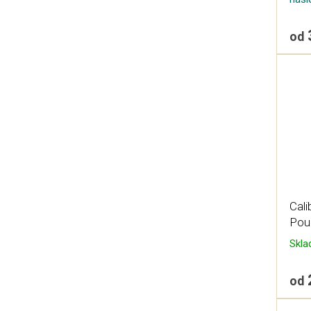
od
Cali
Poul
Skl
od