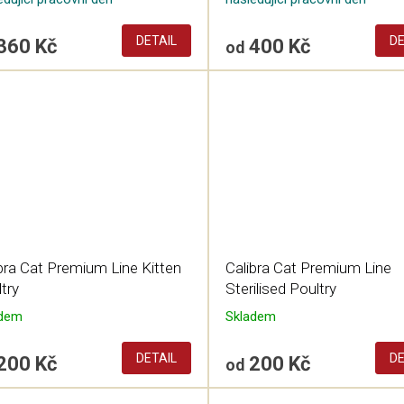
DETAIL
DE
360 Kč
400 Kč
od
bra Cat Premium Line Kitten
Calibra Cat Premium Line
try
Sterilised Poultry
adem
Skladem
DETAIL
DE
200 Kč
200 Kč
od