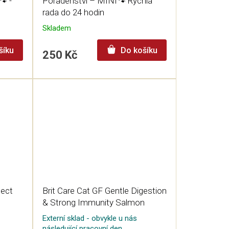
🐾 -
Poradenství – MINI🐾 Rychlá
rada do 24 hodin
Skladem
šíku
Do košíku
250 Kč
sect
Brit Care Cat GF Gentle Digestion
& Strong Immunity Salmon
Externí sklad - obvykle u nás
následující pracovní den