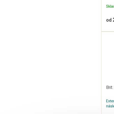
Skl
od
Brit
Exte
násl