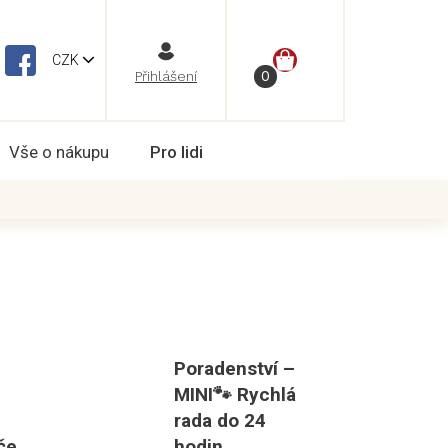
NÁKUPNÍ
CZK
Vše o nákupu
Pro lidi
KOŠÍK
Poradenství –
MINI🐾 Rychlá
rada do 24
če
hodin