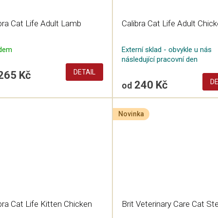
bra Cat Life Adult Lamb
Calibra Cat Life Adult Chic
adem
Externí sklad - obvykle u nás
následující pracovní den
DETAIL
265 Kč
DE
240 Kč
od
Novinka
bra Cat Life Kitten Chicken
Brit Veterinary Care Cat Ste