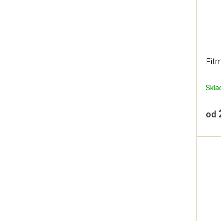
Fitm
Skl
od