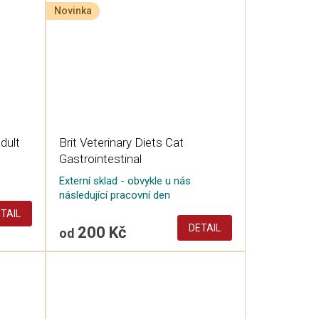
Novinka
dult
Brit Veterinary Diets Cat
Gastrointestinal
Externí sklad - obvykle u nás
následující pracovní den
TAIL
DETAIL
200 Kč
od