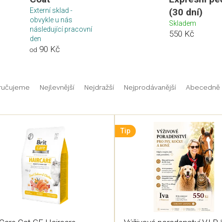
Externí sklad -
(30 dní)
obvykle u nás
Skladem
následující pracovní
550 Kč
den
90 Kč
od
ručujeme
Nejlevnější
Nejdražší
Nejprodávanější
Abecedně
Tip