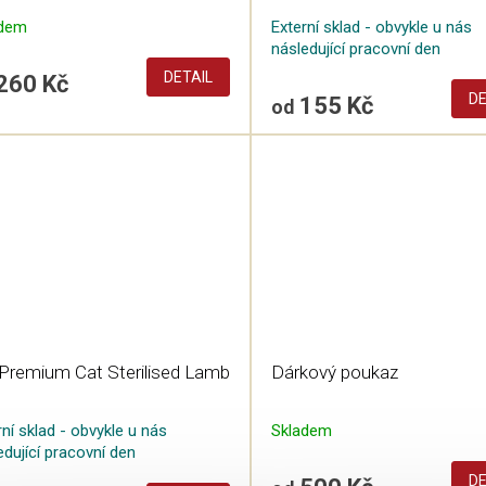
adem
Externí sklad - obvykle u nás
následující pracovní den
DETAIL
260 Kč
DE
155 Kč
od
 Premium Cat Sterilised Lamb
Dárkový poukaz
rní sklad - obvykle u nás
Skladem
edující pracovní den
DE