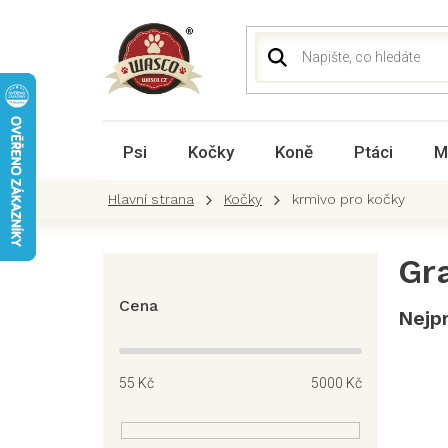
Přejít
na
obsah
Psi
Kočky
Koně
Ptáci
M
Kočky
krmivo pro kočky
P
Gr
o
s
Cena
Nejp
t
r
a
55
Kč
5000
Kč
n
n
í