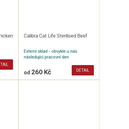
Chicken
Calibra Cat Life Sterilised Beef
Externí sklad - obvykle u nás
následující pracovní den
TAIL
DETAIL
260 Kč
od