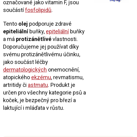
označované jako vitamin F, jsou
součástí
fosfolipidů
.
Tento
olej
podporuje zdravé
epiteliální
buňky,
epiteliální
buňky
a má
protizánětlivé
vlastnosti.
Doporučujeme jej používat díky
svému protizánětlivému účinku,
jako součást léčby
dermatologických
onemocnění,
atopického
ekzému
, revmatismu,
artritidy či
astmatu
. Produkt je
určen pro všechny kategorie psů a
koček, je bezpečný pro březí a
laktující i mláďata v růstu.