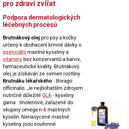
pro zdraví zvířat
Podpora
dermatologických
léčebných procesů
Brutnákový olej
pro psy a kočky
určený k obohacení krmné dávky o
esenciální
mastné kyseliny a
vitaminy
bez konzervantů a barviv,
farmaceutické kvality. Brutnákový
olej je získáván ze semen rostliny
Brutnáku lékařského
- Borago
officinalis. Je nejbohatším zdrojem
nutričně důležité
GLA
- kyseliny
gama - linolenové, zařazené do
skupiny omega n-6 mastných
kyselin. Nenasycené mastné
kyseliny jsou souhrnně