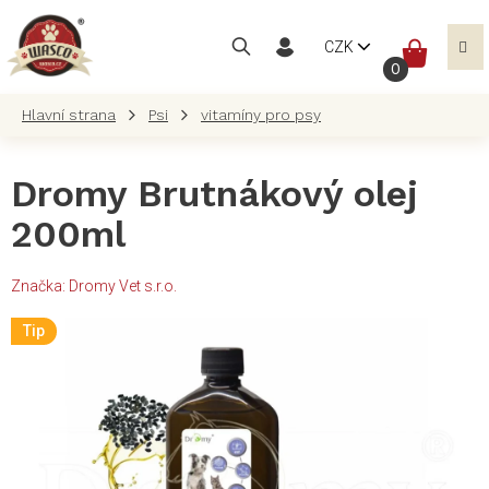
Přejít
na
NÁKUP
CZK
obsah
KOŠÍK
Psi
vitamíny pro psy
Dromy Brutnákový olej
200ml
Značka:
Dromy Vet s.r.o.
Tip