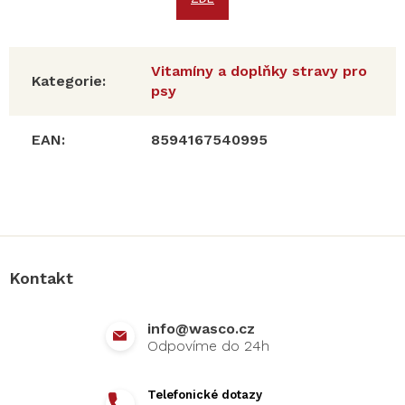
Vitamíny a doplňky stravy pro
Kategorie
:
psy
EAN
:
8594167540995
Z
á
p
a
Kontakt
t
í
info
@
wasco.cz