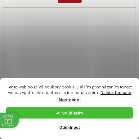
Tento web používá soubory cookie. Dalším procházením tohoto
webu vyjadřujete souhlas s jejich používáním.
Další informace
Nastavení
Royal Canin Veterinary Diet Cat Renal Fish 12x85g
Souhlasím
ě
Externí sklad - obvykle u nás následující pracovní den
Zobrazit
Odmítnout