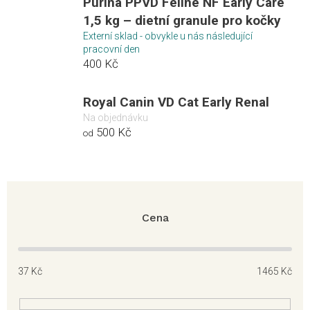
Purina PPVD Feline NF Early Care
1,5 kg – dietní granule pro kočky
Externí sklad - obvykle u nás následující
pracovní den
400 Kč
Royal Canin VD Cat Early Renal
Na objednávku
500 Kč
od
Cena
37
Kč
1465
Kč