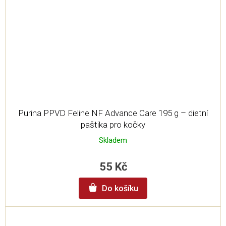
Purina PPVD Feline NF Advance Care 195 g – dietní
paštika pro kočky
Skladem
55 Kč
Do košíku