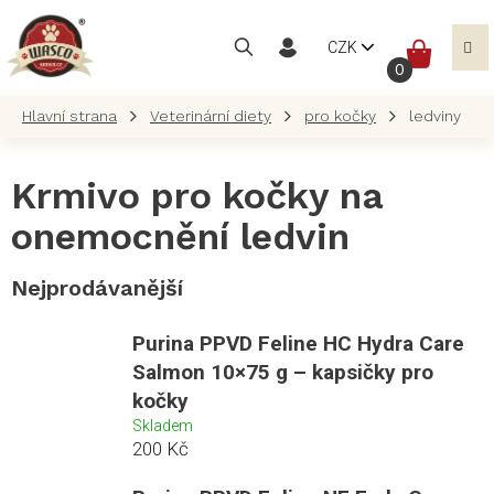
Přejít
na
NÁKUP
CZK
obsah
KOŠÍK
Veterinární diety
pro kočky
ledviny
Krmivo pro kočky na
onemocnění ledvin
Nejprodávanější
Purina PPVD Feline HC Hydra Care
Salmon 10×75 g – kapsičky pro
kočky
Skladem
200 Kč