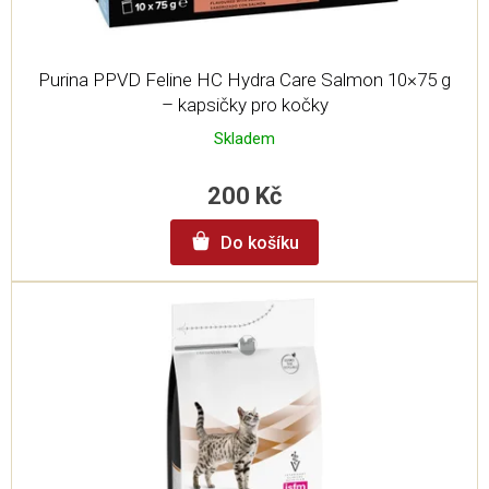
ů
Purina PPVD Feline HC Hydra Care Salmon 10×75 g
– kapsičky pro kočky
Skladem
200 Kč
Do košíku