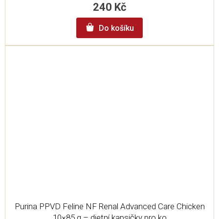
240 Kč
Do košíku
Purina PPVD Feline NF Renal Advanced Care Chicken
10×85 g – dietní kapsičky pro ko