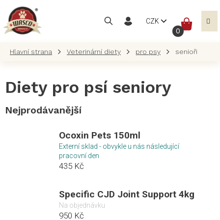
Přejít
na
NÁKUP
CZK
obsah
KOŠÍK
Veterinární diety
pro psy
senioři
Diety pro psí seniory
Nejprodávanější
Ocoxin Pets 150ml
Externí sklad - obvykle u nás následující
pracovní den
435 Kč
Specific CJD Joint Support 4kg
Na objednávku
950 Kč