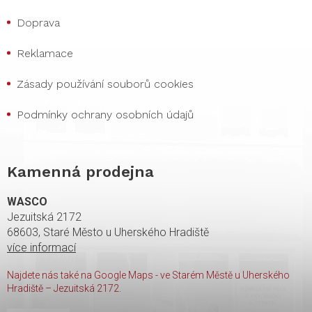
Doprava
Reklamace
Zásady používání souborů cookies
Podmínky ochrany osobních údajů
Kamenná prodejna
WASCO
Jezuitská 2172
68603, Staré Město u Uherského Hradiště
více informací
Najdete nás také na Google Maps - ve Starém Městě u Uherského
Hradiště – Jezuitská 2172.