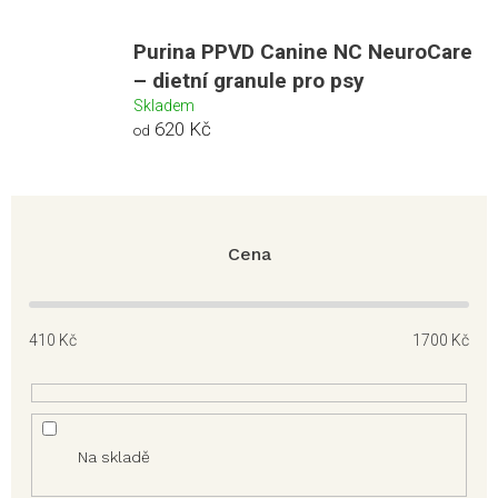
Purina PPVD Canine NC NeuroCare
– dietní granule pro psy
Skladem
620 Kč
od
Cena
410
Kč
1700
Kč
Na skladě