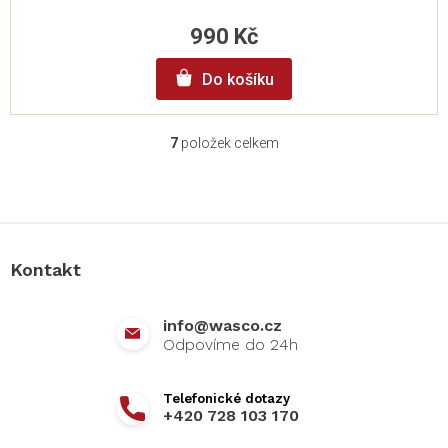
990 Kč
Do košíku
7
položek celkem
O
v
l
Z
á
á
d
p
a
a
c
Kontakt
t
í
í
p
r
info
@
wasco.cz
v
k
y
v
+420 728 103 170
ý
p