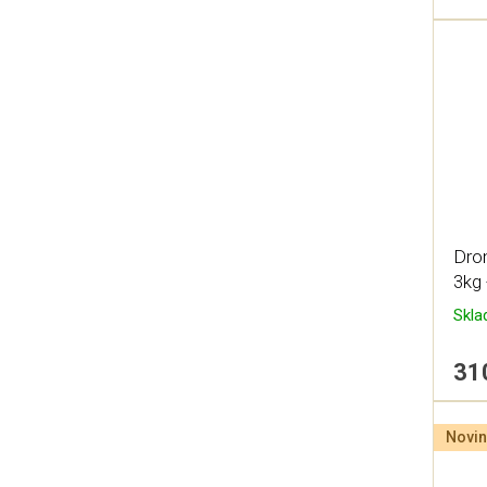
Dro
3kg 
Skl
31
Novin