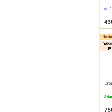
do 2
43
Novin
Odběr
pr
Dro
Skl
75