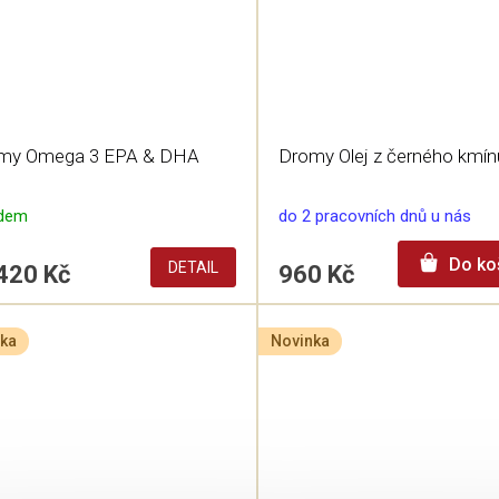
my Omega 3 EPA & DHA
Dromy Olej z černého kmín
adem
do 2 pracovních dnů u nás
Do ko
DETAIL
420 Kč
960 Kč
ka
Novinka