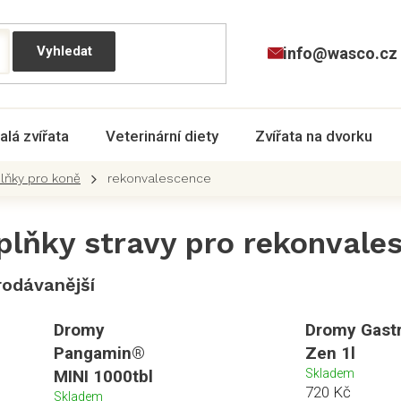
info@wasco.cz
alá zvířata
Veterinární diety
Zvířata na dvorku
plňky pro koně
rekonvalescence
plňky stravy pro rekonvales
rodávanější
Dromy
Dromy Gast
Pangamin®
Zen 1l
MINI 1000tbl
Skladem
720 Kč
Skladem