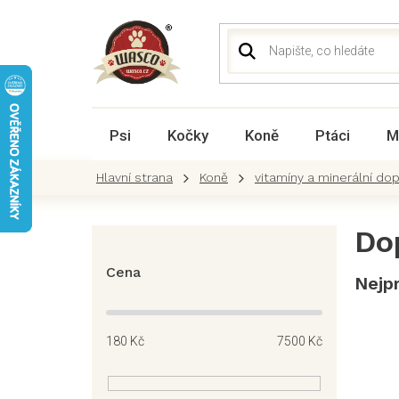
Přejít
na
obsah
Psi
Kočky
Koně
Ptáci
M
Koně
vitamíny a minerální do
P
Do
o
s
Cena
Nejp
t
r
a
180
Kč
7500
Kč
n
n
í