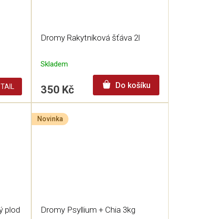
Dromy Rakytníková šťáva 2l
Skladem
Do košíku
TAIL
350 Kč
Novinka
ý plod
Dromy Psyllium + Chia 3kg