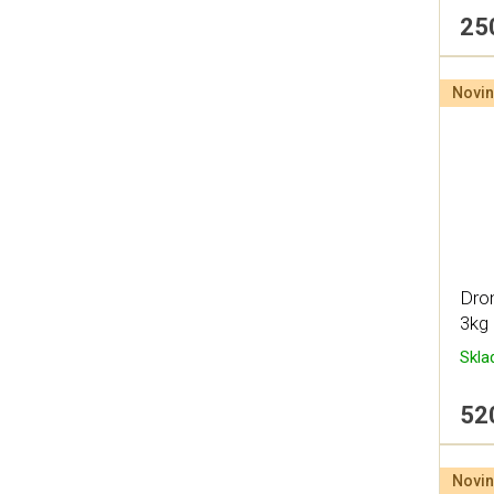
25
Novin
Dro
3kg
Skl
52
Novin