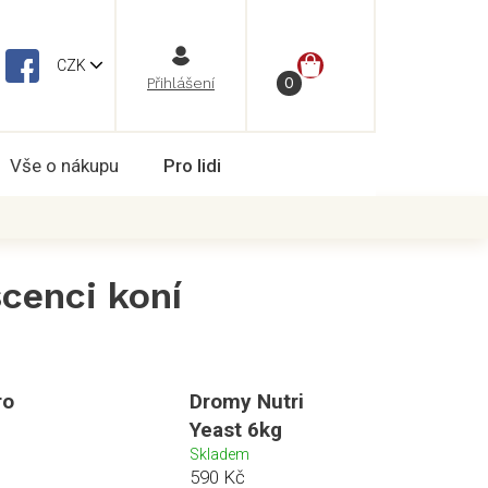
NÁKUPNÍ
CZK
Vše o nákupu
Pro lidi
KOŠÍK
cenci koní
ro
Dromy Nutri
Yeast 6kg
Skladem
590 Kč