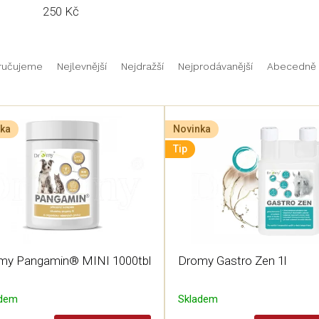
250 Kč
ručujeme
Nejlevnější
Nejdražší
Nejprodávanější
Abecedně
ka
Novinka
Tip
my Pangamin® MINI 1000tbl
Dromy Gastro Zen 1l
adem
Skladem