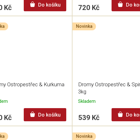
Do košíku
Do ko
0 Kč
720 Kč
ka
Novinka
my Ostropestřec & Kurkuma
Dromy Ostropestřec & Spir
3kg
adem
Skladem
Do košíku
Do ko
0 Kč
539 Kč
ka
Novinka