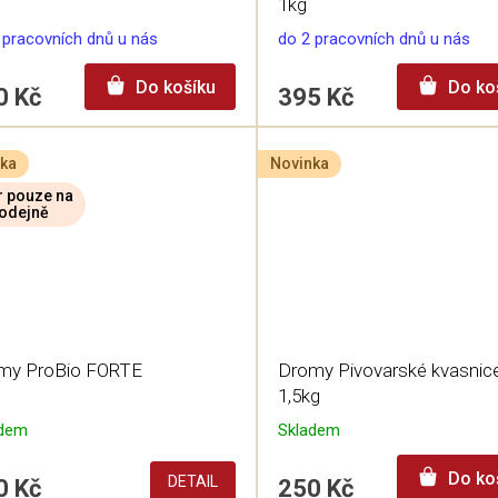
1kg
 pracovních dnů u nás
do 2 pracovních dnů u nás
Do košíku
Do ko
0 Kč
395 Kč
ka
Novinka
 pouze na
odejně
my ProBio FORTE
Dromy Pivovarské kvasnic
1,5kg
adem
Skladem
Do ko
DETAIL
0 Kč
250 Kč