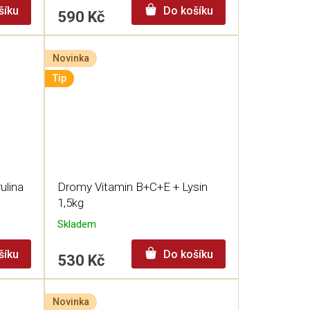
šíku
Do košíku
590 Kč
Novinka
Tip
ulina
Dromy Vitamin B+C+E + Lysin
1,5kg
Skladem
šíku
Do košíku
530 Kč
Novinka