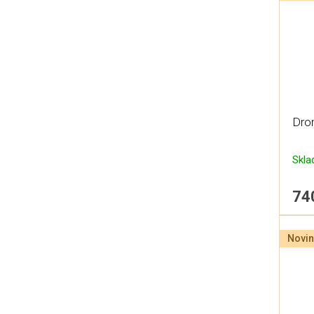
Drom
Skl
74
Novin