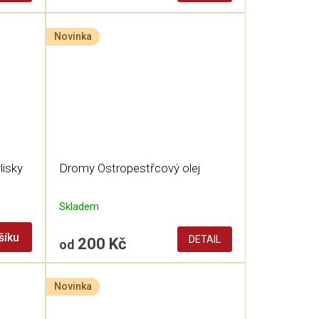
Novinka
lisky
Dromy Ostropestřcový olej
Skladem
šíku
DETAIL
200 Kč
od
Novinka