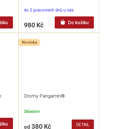
do 2 pracovních dnů u nás
šíku
Do košíku
980 Kč
Novinka
e
Dromy Pangamin®
Skladem
šíku
DETAIL
380 Kč
od