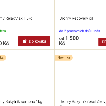
my RelaxMax 1,5kg
Dromy Recovery oil
adem
do 2 pracovních dnů u nás
1 500
od
Do košíku
DE
0 Kč
Kč
ka
Novinka
my Rakytník semena 1kg
Dromy Rakytník řešetlákov