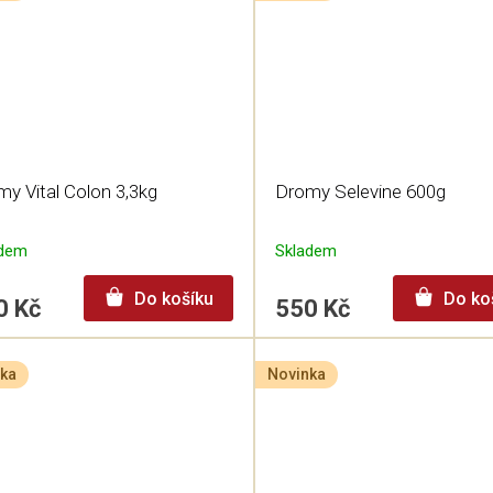
y Vital Colon 3,3kg
Dromy Selevine 600g
adem
Skladem
Do košíku
Do ko
0 Kč
550 Kč
ka
Novinka