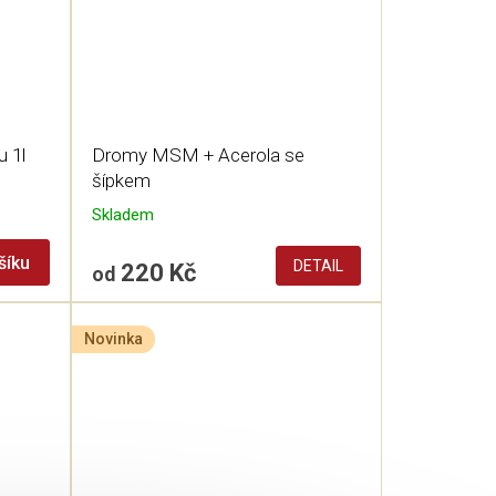
u 1l
Dromy MSM + Acerola se
šípkem
Skladem
šíku
DETAIL
220 Kč
od
Novinka