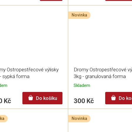
Novinka
my Ostropestřecové výlisky
Dromy Ostropestřecové vý
- sypká forma
3kg - granulovaná forma
adem
Skladem
Do košíku
Do ko
0 Kč
300 Kč
ka
Novinka