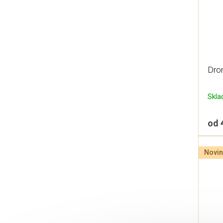
Dro
Skl
od
Novin