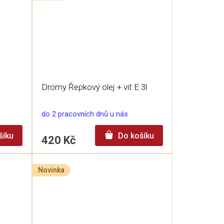
Dromy Řepkový olej + vit E 3l
do 2 pracovních dnů u nás
šíku
Do košíku
420 Kč
Novinka