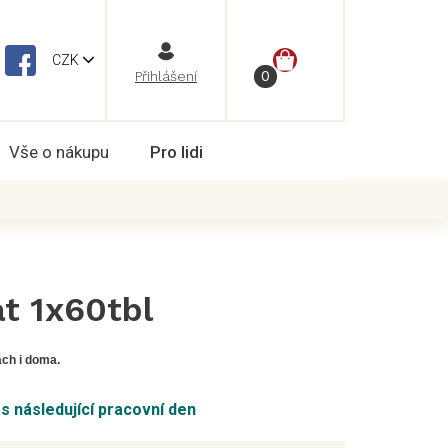
NÁKUPNÍ
CZK
Vše o nákupu
Pro lidi
KOŠÍK
t 1x60tbl
ch i doma.
ás následující pracovní den