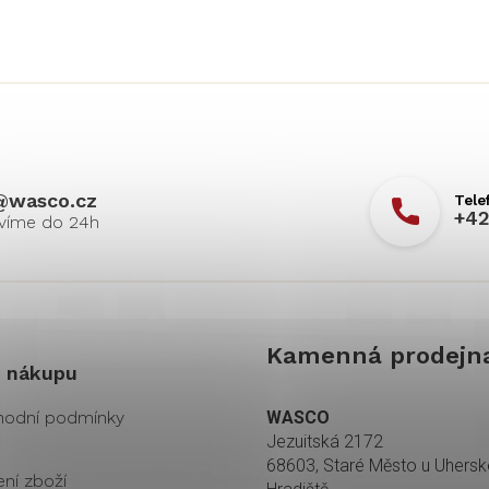
@
wasco.cz
+42
Kamenná prodejn
 nákupu
odní podmínky
WASCO
Jezuitská 2172
68603, Staré Město u Uhers
ení zboží