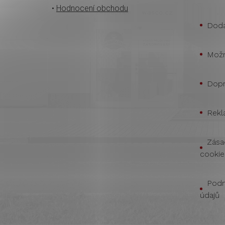
•
Hodnocení obchodu
Doda
Možn
Dopr
Rekl
Zása
cookie
Podm
údajů