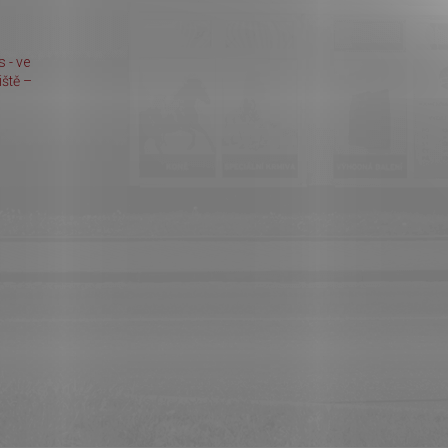
 - ve
ště –