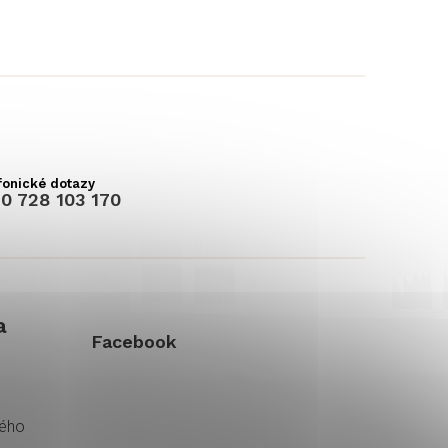
0 728 103 170
a
Facebook
kého