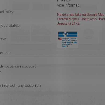
Hradiště
více informací
cí lhůty
Najdete nás také na Google Maps
Starém Městě u Uherského Hradi
Jezuitská 2172.
osti plateb
ava
amace
dy používání souborů
s
ínky ochrany osobních