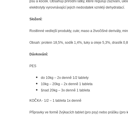
psů a koček. Obsahují přírodní látky, které regulují zažívání, ukl
elektrolyty vyrovnávající jejich nedostatek vzniklý dehydratací.
Složení:
Rostlinné vedlejší produkty, cukr, maso a živočišné deriváty, mi
Obsah: protein 18,5%, sodík 1,4%, tuky a oleje 5,3%, draslík 0
Dávkování:
PES
do 10kg – 2x denně 1/2 tablety
10kg – 20kg – 2x denně 1 tableta
§
nad 20kg – 3x denně 1 tableta
KOČKA - 1/2 – 1 tableta 1x denně
Přípravky ve formě žvýkacích tablet (pro psy) nebo prášku (pr