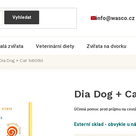
info@wasco.cz
alá zvířata
Veterinární diety
Zvířata na dvorku
Dia Dog + Cat 1x60tbl
Dia Dog + Ca
Účinná pomoc proti průjmu na cestá
Externí sklad - obvykle u n