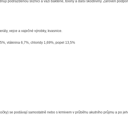
idňují podrážděnou sliznici a váží bakterie, toxiny a další škodliviny. Zároveň podpor
nerály, vejce a vaječné výrobky, kvasnice.
,85%, vláknina 6,7%, chloridy 1,69%, popel 13,5%
o kočky) se podávají samostatně nebo s krmivem v průběhu akutního průjmu a po jeh