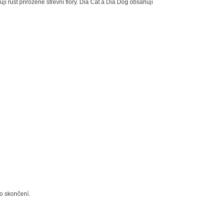
ují růst přirozené střevní flóry. Dia Cat a Dia Dog obsahují
o skončení.