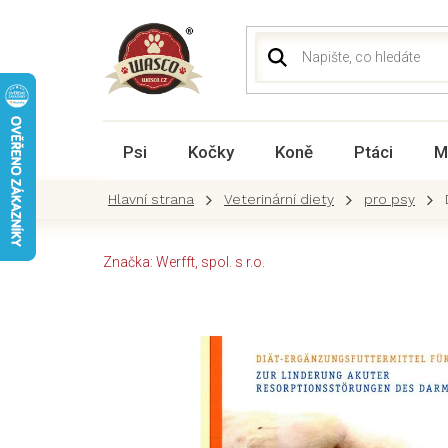
Přejít
na
obsah
Psi
Kočky
Koně
Ptáci
M
Veterinární diety
pro psy
Značka:
Werfft, spol. s r.o.