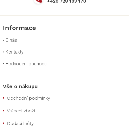
+420 728 103 170
ý
p
i
s
u
Informace
•
O nás
•
Kontakty
•
Hodnocení obchodu
Vše o nákupu
Obchodní podmínky
Vrácení zboží
Dodací lhůty