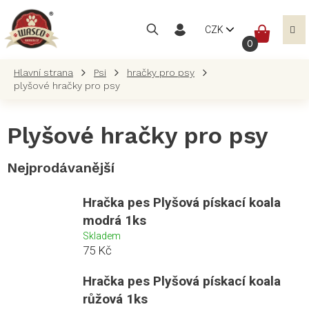
Přejít
na
NÁKUP
CZK
obsah
KOŠÍK
Psi
hračky pro psy
plyšové hračky pro psy
Plyšové hračky pro psy
Nejprodávanější
Hračka pes Plyšová pískací koala
modrá 1ks
Skladem
75 Kč
Hračka pes Plyšová pískací koala
růžová 1ks