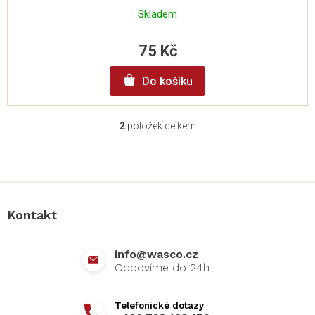
Skladem
75 Kč
Do košíku
2
položek celkem
O
v
l
Z
á
á
d
p
a
a
c
Kontakt
t
í
í
p
r
info
@
wasco.cz
v
k
y
v