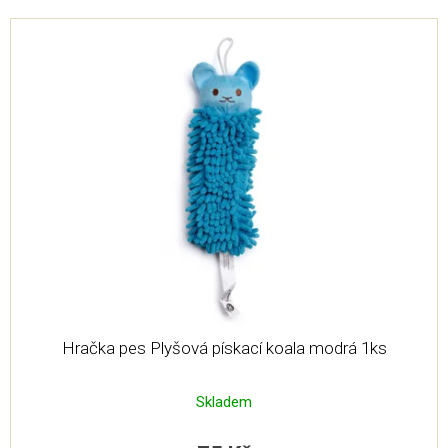
V
ý
p
i
s
p
r
o
d
u
k
t
ů
Hračka pes Plyšová pískací koala modrá 1ks
Skladem