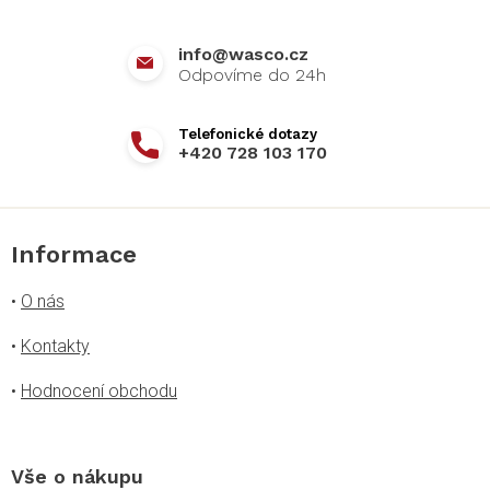
t
í
info
@
wasco.cz
+420 728 103 170
Informace
•
O nás
•
Kontakty
•
Hodnocení obchodu
Vše o nákupu