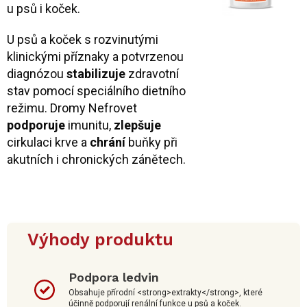
u psů i koček.
U psů a koček s rozvinutými
klinickými příznaky a potvrzenou
diagnózou
stabilizuje
zdravotní
stav pomocí speciálního dietního
režimu. Dromy Nefrovet
podporuje
imunitu,
zlepšuje
cirkulaci krve a
chrání
buňky při
akutních i chronických zánětech.
Výhody produktu
Podpora ledvin
Obsahuje přírodní <strong>extrakty</strong>, které
účinně podporují renální funkce u psů a koček.