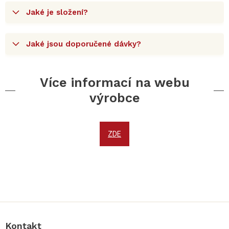
Jaké je složení?
Jaké jsou doporučené dávky?
Více informací na webu
výrobce
ZDE
Z
á
p
a
Kontakt