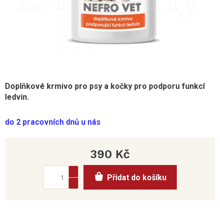
Doplňkové krmivo pro psy a kočky pro podporu funkcí
ledvin.
do 2 pracovních dnů u nás
390 Kč
Měrná
Přidat do košíku
cena: