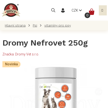
Přejít
na
NÁKUP
CZK
obsah
KOŠÍK
Psi
vitamíny pro psy
Dromy Nefrovet 250g
Značka:
Dromy Vet s.r.o.
Novinka