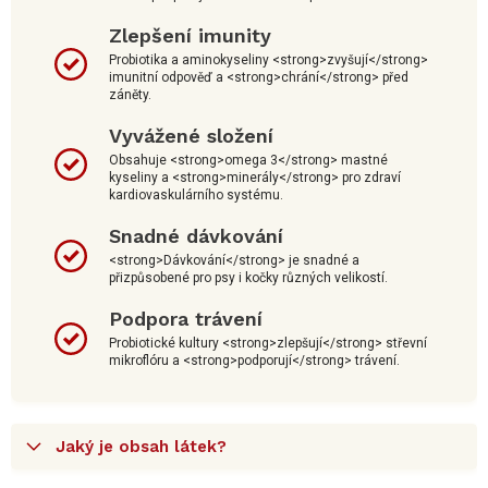
Zlepšení imunity
Probiotika a aminokyseliny <strong>zvyšují</strong>
imunitní odpověď a <strong>chrání</strong> před
záněty.
Vyvážené složení
Obsahuje <strong>omega 3</strong> mastné
kyseliny a <strong>minerály</strong> pro zdraví
kardiovaskulárního systému.
Snadné dávkování
<strong>Dávkování</strong> je snadné a
přizpůsobené pro psy i kočky různých velikostí.
Podpora trávení
Probiotické kultury <strong>zlepšují</strong> střevní
mikroflóru a <strong>podporují</strong> trávení.
Jaký je obsah látek?