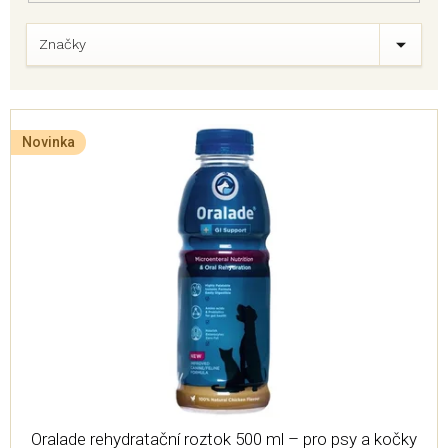
Značky
V
ý
Novinka
p
i
s
p
r
o
d
u
k
t
ů
Oralade rehydratační roztok 500 ml – pro psy a kočky