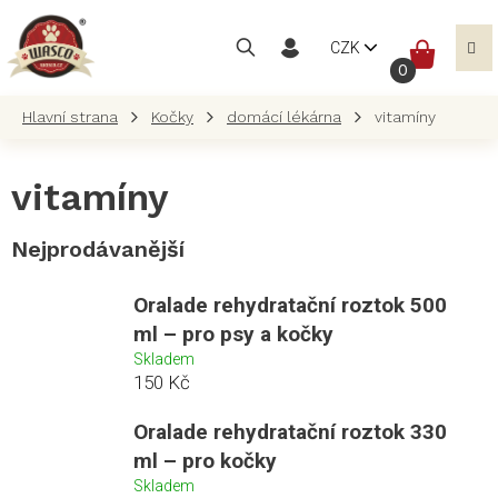
Přejít
na
NÁKUP
CZK
obsah
KOŠÍK
Kočky
domácí lékárna
vitamíny
vitamíny
Nejprodávanější
Oralade rehydratační roztok 500
ml – pro psy a kočky
Skladem
150 Kč
Oralade rehydratační roztok 330
ml – pro kočky
Skladem