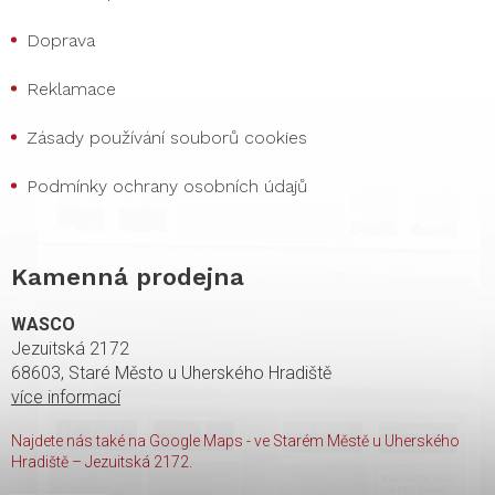
Doprava
Reklamace
Zásady používání souborů cookies
Podmínky ochrany osobních údajů
Kamenná prodejna
WASCO
Jezuitská 2172
68603, Staré Město u Uherského Hradiště
více informací
Najdete nás také na Google Maps - ve Starém Městě u Uherského
Hradiště – Jezuitská 2172.