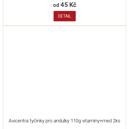
45 Kč
od
DETAIL
Avicentra tyčinky pro andulky 110g vitamíny+med 2ks