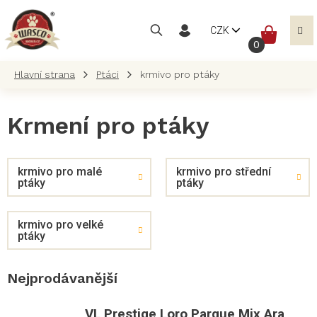
Přejít
na
NÁKUP
CZK
obsah
KOŠÍK
Ptáci
krmivo pro ptáky
Krmení pro ptáky
krmivo pro malé
krmivo pro střední
ptáky
ptáky
krmivo pro velké
ptáky
Nejprodávanější
VL Prestige Loro Parque Mix Ara