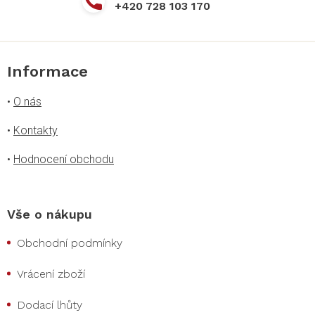
+420 728 103 170
ý
p
i
s
u
Informace
•
O nás
•
Kontakty
•
Hodnocení obchodu
Vše o nákupu
Obchodní podmínky
Vrácení zboží
Dodací lhůty