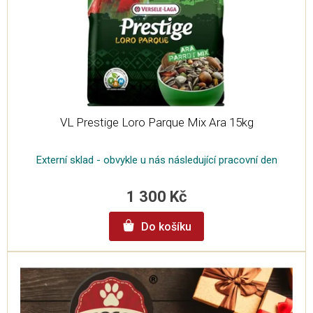
o
d
u
k
t
ů
VL Prestige Loro Parque Mix Ara 15kg
Externí sklad - obvykle u nás následující pracovní den
1 300 Kč
Do košíku