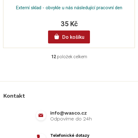
Externí sklad - obvykle u nás následující pracovní den
35 Kč
Do košíku
12
položek celkem
O
v
l
Z
á
á
d
p
a
a
c
Kontakt
t
í
í
p
r
info
@
wasco.cz
v
k
y
v