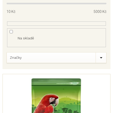
10
Kč
5000
Kč
Na skladě
Značky
V
ý
p
i
s
p
r