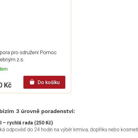
pora pro sdružení Pomoc
řebným z.s.
adem
Do košíku
0 Kč
O
v
bízím 3 úrovně poradenství:
l
á
I – rychlá rada (250 Kč)
d
tká odpověď do 24 hodin na výběr krmiva, doplňku nebo kosmeti
a
c