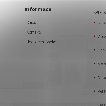
Informace
Vše o
•
O nás
Obch
•
Kontakty
Vrác
•
Hodnocení obchodu
Doda
Možn
Dopr
Rekl
Zása