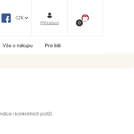
NÁKUPNÍ
CZK
Vše o nákupu
Pro lidi
KOŠÍK
ice i konkrétních potíží.