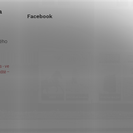
a
Facebook
kého
 - ve
ště –