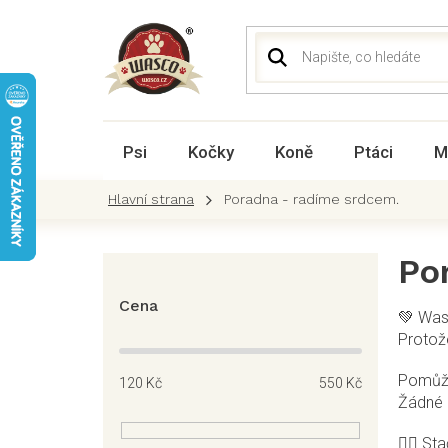
Přejít
na
obsah
Psi
Kočky
Koně
Ptáci
M
Poradna - radíme srdcem.
P
Po
o
s
Cena
💚 Was
t
Protože
r
a
Pomůžu 
120
Kč
550
Kč
n
Žádné u
n
í
👩‍⚕️ S