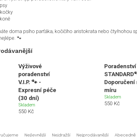
 psy
 kočky
 koně
máte doma psího parťáka, kočičího aristokrata nebo čtyřnohou 
ejlépe. 🐾
rodávanější
Výživové
Poradenství
poradenství
STANDARD
V.I.P. 🐾 -
Doporučení 
Expresní péče
míru
(30 dní)
Skladem
550 Kč
Skladem
550 Kč
ručujeme
Nejlevnější
Nejdražší
Nejprodávanější
Abecedně