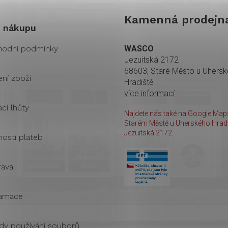
Kamenná prodejn
 nákupu
odní podmínky
WASCO
Jezuitská 2172
68603, Staré Město u Uhers
ení zboží
Hradiště
více informací
cí lhůty
Najdete nás také na Google Maps
Starém Městě u Uherského Hradi
Jezuitská 2172.
osti plateb
ava
amace
dy používání souborů