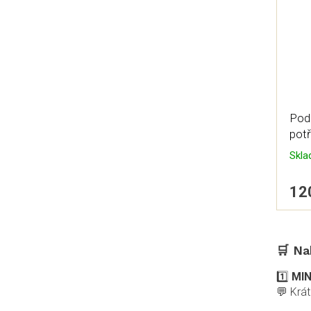
Pod
pot
Skl
12
🛒
Na
1️⃣
MIN
💬 Krá