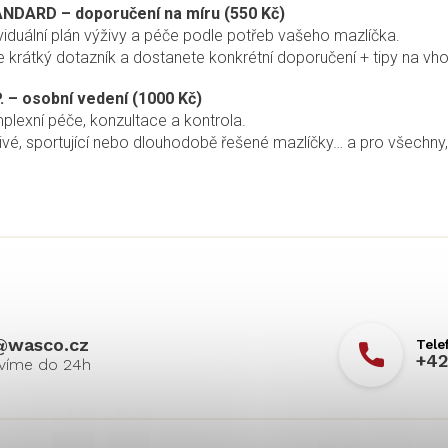
NDARD – doporučení na míru (550 Kč)
í
p
viduální plán výživy a péče podle potřeb vašeho mazlíčka.
r
e krátký dotazník a dostanete konkrétní doporučení + tipy na vh
v
k
.P. – osobní vedení (1000 Kč)
y
plexní péče, konzultace a kontrola.
v
livé, sportující nebo dlouhodobě řešené mazlíčky… a pro všechny,
ý
p
i
s
u
@
wasco.cz
+42