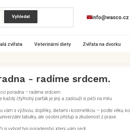
info@wasco.cz
alá zvířata
Veterinární diety
Zvířata na dvorku
radna - radíme srdcem.
co poradna – radíme srdcem.
 každý čtyřnohý parťák je jiný a zaslouží si péči na míru.
vám s výživou, doplňky, dietami i kosmetikou — podle věku, kond
niverzální tabulky, ale osobní přístup a zkušenost z praxe.
tačí si vybrat typ poradenství, který vám sedí: