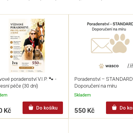
vové poradenství V.I.P. 🐾 -
Poradenství – STANDARD
esní péče (30 dní)
Doporučení na míru
adem
Skladem
Do košíku
Do ko
0 Kč
550 Kč