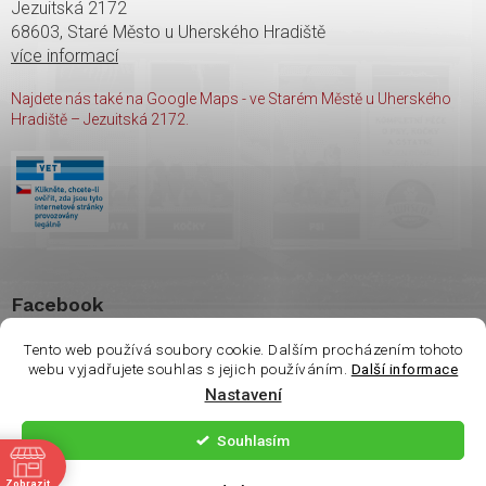
Jezuitská 2172
68603, Staré Město u Uherského Hradiště
více informací
Najdete nás také na Google Maps - ve Starém Městě u Uherského
Hradiště – Jezuitská 2172.
Facebook
Tento web používá soubory cookie. Dalším procházením tohoto
webu vyjadřujete souhlas s jejich používáním.
Další informace
Vážení zákazníci. Ve
Nastavení
čtvrtek 6.8 je na
Copyright 2026
shop Wasco
. Všechna práva vyhrazena.
prodejně otevřeno
Souhlasím
pouze do 14:00. Děkuji
ě
Vytvořil Shoptet
| Nakódoval
Milan Hrnčál
Zobrazit