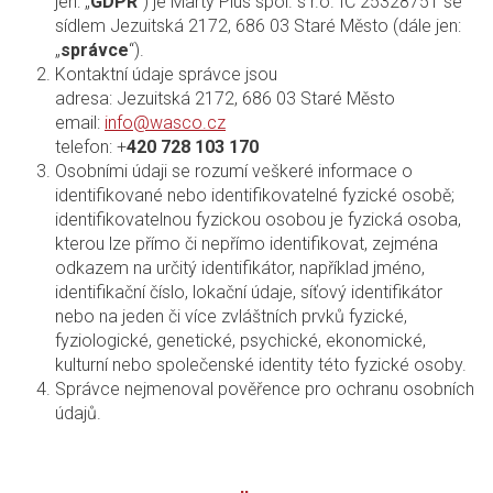
jen: „
GDPR
”) je Marty Plus spol. s r.o. IČ 25328751 se
sídlem Jezuitská 2172, 686 03 Staré Město (dále jen:
„
správce
“).
Kontaktní údaje správce jsou
adresa: Jezuitská 2172, 686 03 Staré Město
email:
info@wasco.cz
telefon: +
420 728 103 170
Osobními údaji se rozumí veškeré informace o
identifikované nebo identifikovatelné fyzické osobě;
identifikovatelnou fyzickou osobou je fyzická osoba,
kterou lze přímo či nepřímo identifikovat, zejména
odkazem na určitý identifikátor, například jméno,
identifikační číslo, lokační údaje, síťový identifikátor
nebo na jeden či více zvláštních prvků fyzické,
fyziologické, genetické, psychické, ekonomické,
kulturní nebo společenské identity této fyzické osoby.
Správce nejmenoval pověřence pro ochranu osobních
údajů.