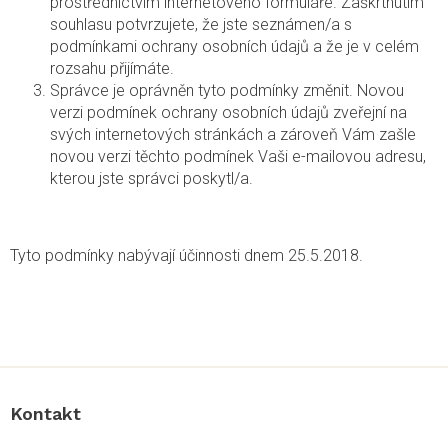
prostřednictvím internetového formuláře. Zaškrtnutím
souhlasu potvrzujete, že jste seznámen/a s
podmínkami ochrany osobních údajů a že je v celém
rozsahu přijímáte.
Správce je oprávněn tyto podmínky změnit. Novou
verzi podmínek ochrany osobních údajů zveřejní na
svých internetových stránkách a zároveň Vám zašle
novou verzi těchto podmínek Vaši e-mailovou adresu,
kterou jste správci poskytl/a.
Tyto podmínky nabývají účinnosti dnem 25.5.2018.
Z
á
p
a
Kontakt
t
í