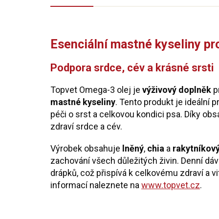
Esenciální mastné kyseliny pr
Podpora srdce, cév a krásné srsti
Topvet Omega-3 olej je
výživový doplněk
pr
mastné kyseliny
. Tento produkt je ideální 
péči o srst a celkovou kondici psa. Díky ob
zdraví srdce a cév.
Výrobek obsahuje
lněný
,
chia
a
rakytníkov
zachování všech důležitých živin. Denní dávk
drápků, což přispívá k celkovému zdraví a vi
informací naleznete na
www.topvet.cz
.