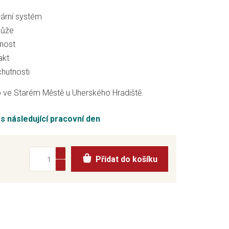
ární systém
 kůže
nnost
akt
hutnosti
 ve Starém Městě u Uherského Hradiště.
ás následující pracovní den
Přidat do košíku