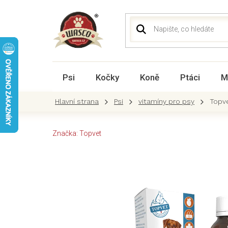
Přejít
na
obsah
Psi
Kočky
Koně
Ptáci
M
Psi
vitamíny pro psy
Topve
Značka:
Topvet