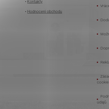
•
Kontakty
Vrác
•
Hodnocení obchodu
Doda
Možn
Dopr
Rekl
Zása
cookie
Podm
údajů