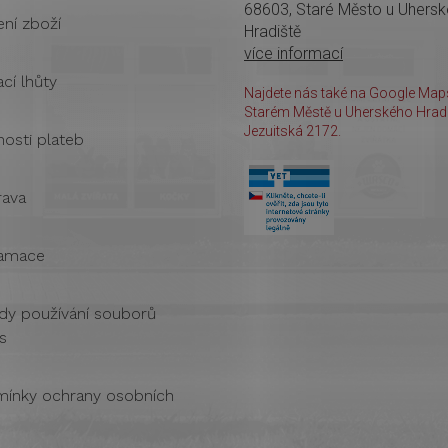
68603, Staré Město u Uhers
ení zboží
Hradiště
více informací
cí lhůty
Najdete nás také na Google Maps
Starém Městě u Uherského Hradi
Jezuitská 2172.
osti plateb
ava
amace
dy používání souborů
s
ínky ochrany osobních