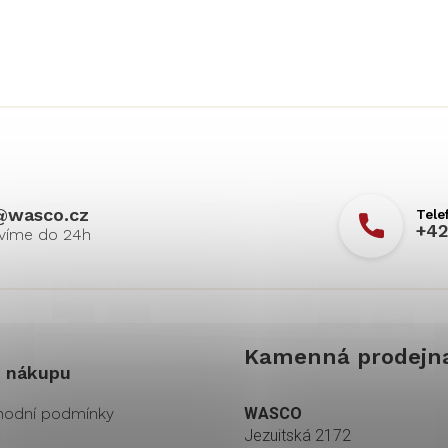
@
wasco.cz
+42
Kamenná prodejn
 nákupu
odní podmínky
WASCO
Jezuitská 2172