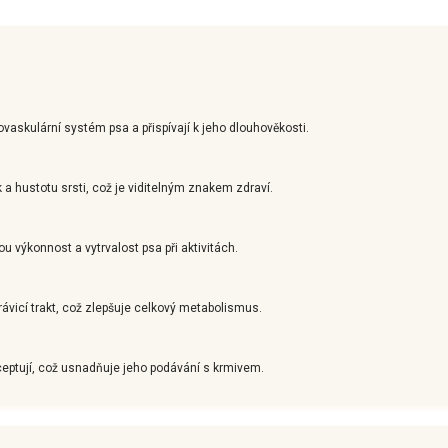
ovaskulární systém psa a přispívají k jeho dlouhověkosti.
 a hustotu srsti, což je viditelným znakem zdraví.
u výkonnost a vytrvalost psa při aktivitách.
ávicí trakt, což zlepšuje celkový metabolismus.
ceptují, což usnadňuje jeho podávání s krmivem.