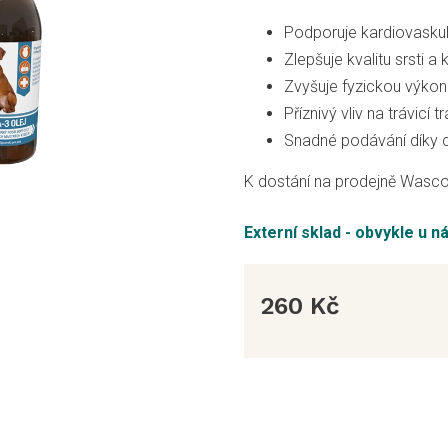
Podporuje kardiovaskul
Zlepšuje kvalitu srsti a
Zvyšuje fyzickou výko
Příznivý vliv na trávicí tr
Snadné podávání díky c
K dostání na prodejně Wasco
Externí sklad - obvykle u n
260 Kč
Měrná
cena: