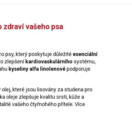
o zdraví vašeho psa
o psy, který poskytuje důležité
esenciální
pro zlepšení
kardiovaskulárního
systému,
sahu
kyseliny alfa linolenové
podporuje
ý
olej, které jsou lisovány za studena pro
a oleje zlepšuje kvalitu srsti, kůže a
talitě vašeho čtyřnohého přítele. Více