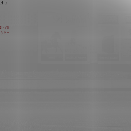
kého
 - ve
ště –