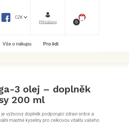
NÁKUPNÍ
CZK
Vše o nákupu
Pro lidi
KOŠÍK
a-3 olej – doplněk
psy 200 ml
je výživový doplněk podporující zdraví srdce a
iální mastné kyseliny pro celkovou vitalitu vašeho