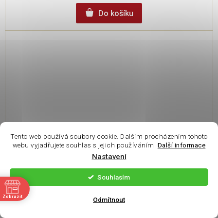
Do košíku
Tento web používá soubory cookie. Dalším procházením tohoto
webu vyjadřujete souhlas s jejich používáním.
Další informace
Vážení zákazníci. Ve
Nastavení
čtvrtek 6.8 je na
prodejně otevřeno
Souhlasím
pouze do 14:00. Děkuji
ě
Canvit Biocal Plus MAXI 230g
Zobrazit
za pochopení.
Odmítnout
Vyprodáno