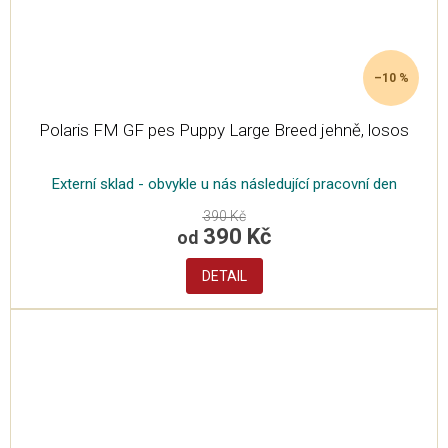
–10 %
Polaris FM GF pes Puppy Large Breed jehně, losos
Externí sklad - obvykle u nás následující pracovní den
390 Kč
390 Kč
od
DETAIL