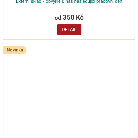
Externí sklad - obvykle u nás následující pracovní den
350 Kč
od
DETAIL
Novinka