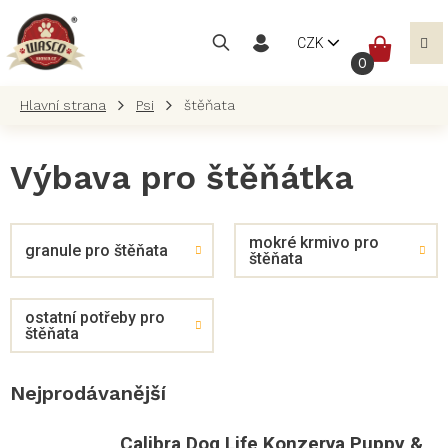
Přejít
na
NÁKUP
CZK
obsah
KOŠÍK
Psi
štěňata
Výbava pro štěňátka
mokré krmivo pro
granule pro štěňata
štěňata
ostatní potřeby pro
štěňata
Nejprodávanější
Calibra Dog Life Konzerva Puppy &