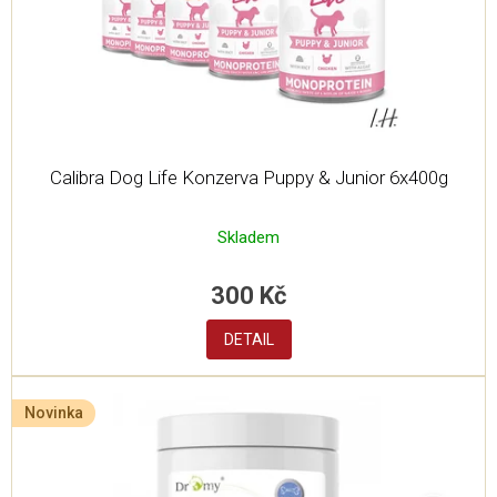
d
u
k
t
ů
Calibra Dog Life Konzerva Puppy & Junior 6x400g
Skladem
300 Kč
DETAIL
Novinka