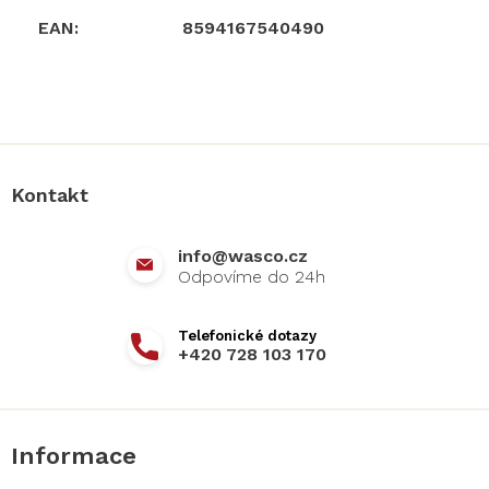
EAN
:
8594167540490
Z
á
p
a
Kontakt
t
í
info
@
wasco.cz
+420 728 103 170
Informace