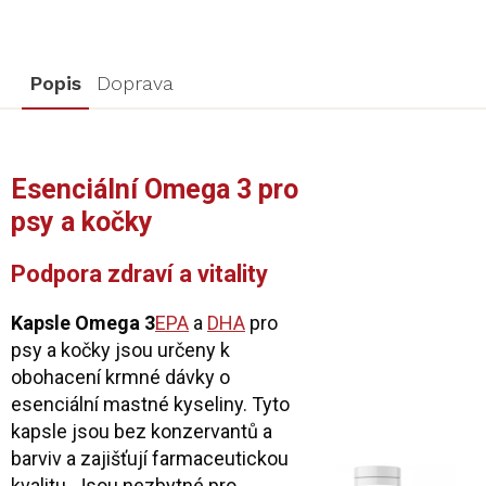
Popis
Doprava
Esenciální Omega 3 pro
psy a kočky
Podpora zdraví a vitality
Kapsle Omega 3
EPA
a
DHA
pro
psy a kočky jsou určeny k
obohacení krmné dávky o
esenciální mastné kyseliny. Tyto
kapsle jsou bez konzervantů a
barviv a zajišťují farmaceutickou
kvalitu. Jsou nezbytné pro