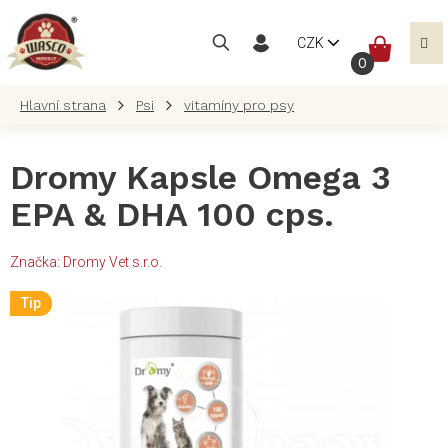
Přejít
na
NÁKUP
CZK
obsah
KOŠÍK
Psi
vitamíny pro psy
Dromy Kapsle Omega 3
EPA & DHA 100 cps.
Značka:
Dromy Vet s.r.o.
Tip