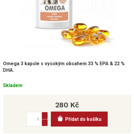
Omega 3 kapsle s vysokým obsahem 33 %
EPA
& 22 %
DHA
.
Skladem
280 Kč
Měrná
Přidat do košíku
cena: