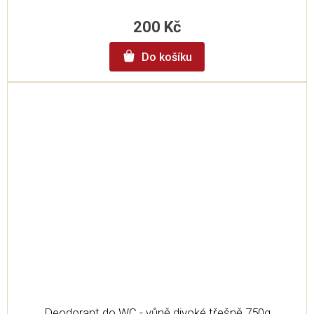
200 Kč
Do košíku
Deodorant do WC - vůně divoké třešně 750g