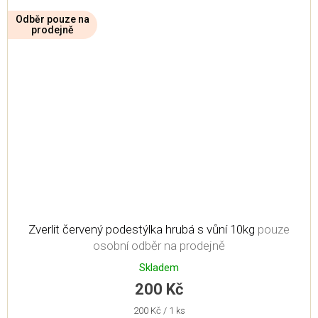
Odběr pouze na
prodejně
Zverlit červený podestýlka hrubá s vůní 10kg
pouze
osobní odběr na prodejně
Skladem
200 Kč
Měrná
200 Kč / 1 ks