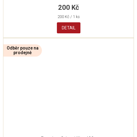
200 Kč
Měrná
200 Kč / 1 ks
cena:
DETAIL
Odběr pouze na
prodejně