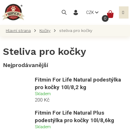
Přejít
na
NÁKUP
CZK
obsah
KOŠÍK
Kočky
steliva pro kočky
Steliva pro kočky
Nejprodávanější
Fitmin For Life Natural podestýlka
pro kočky 10l/8,2 kg
Skladem
200 Kč
Fitmin For Life Natural Plus
podestýlka pro kočky 10l/8,6kg
Skladem