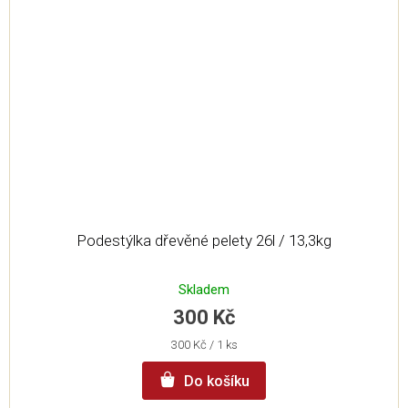
Podestýlka dřevěné pelety 26l / 13,3kg
Skladem
300 Kč
Měrná
300 Kč / 1 ks
cena:
Do košíku