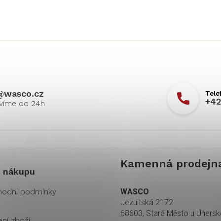
@
wasco.cz
+42
Kamenná prodejn
 nákupu
odní podmínky
WASCO
Jezuitská 2172
68603, Staré Město u Uhers
ení zboží