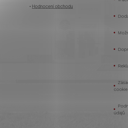
•
Hodnocení obchodu
Doda
Možn
Dopr
Rekl
Zása
cookie
Podm
údajů