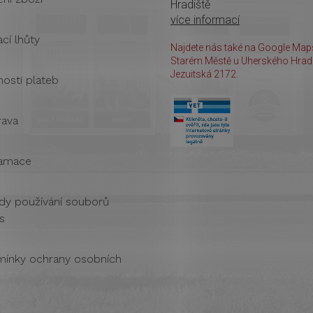
Hradiště
více informací
cí lhůty
Najdete nás také na Google Maps
Starém Městě u Uherského Hradi
Jezuitská 2172.
osti plateb
ava
amace
dy používání souborů
s
ínky ochrany osobních