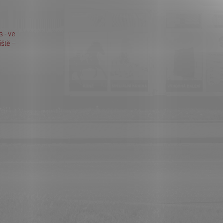
 - ve
ště –