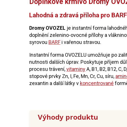
Doplňkové krmivo Dromy OVOZ
Lahodná a zdravá příloha pro BARF
Dromy OVOZEL
je instantní forma lahodn
doplnění zelenino-ovocné přílohy a vláknin
syrovou
BARF
i vařenou stravou.
Instantní forma OVOZELU umožňuje po zalití
nutnosti dalších úprav. Poskytuje příjem dů
procesu trávení,
vitaminy
A, B1, B2, B12, C, D
stopové prvky Zn, I, Fe, Mn, Cr, Cu, síru,
amin
zexantin a další látky v
koncentrované
form
Výhody produktu