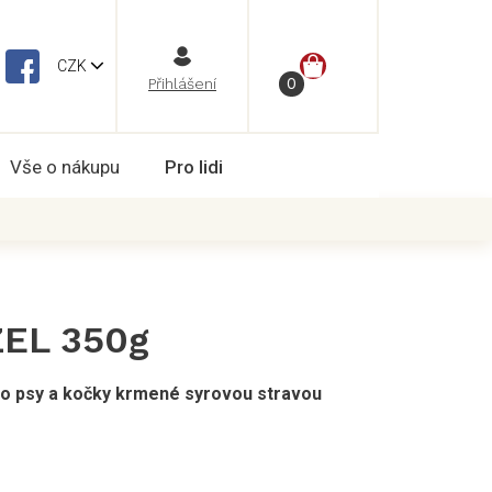
NÁKUPNÍ
CZK
Vše o nákupu
Pro lidi
KOŠÍK
EL 350g
ro psy a kočky krmené syrovou stravou