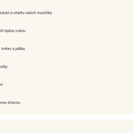
draví a vitalitu vašich mazlíčků.
tí teplou vodou.
 mrkev a jablka.
kočky.
ní.
ovou stravou.