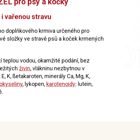
EL pro psy a kočky
 i vařenou stravu
ého doplňkového krmiva určeného pro
ové složky ve stravě psů a koček krmených
 teplou vodou, okamžité podání, bez
ležitých
živin
, vlákninu nezbytnou v
, E, K, ßetakaroten, minerály Ca, Mg, K,
okyseliny
, lykopen,
karotenoidy
: lutein,
ě.