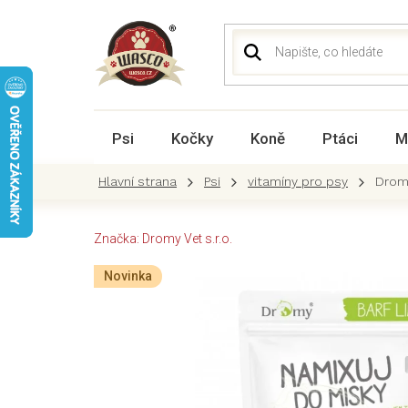
Přejít
na
obsah
Psi
Kočky
Koně
Ptáci
M
Psi
vitamíny pro psy
Drom
Značka:
Dromy Vet s.r.o.
Novinka