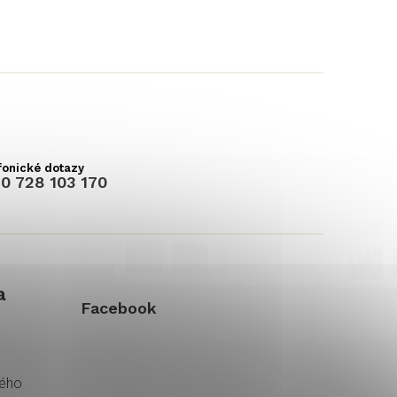
0 728 103 170
a
Facebook
kého