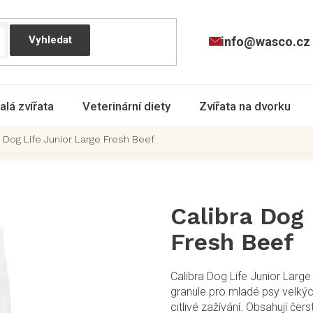
info@wasco.cz
alá zvířata
Veterinární diety
Zvířata na dvorku
 Dog Life Junior Large Fresh Beef
Calibra Dog 
Fresh Beef
Calibra Dog Life Junior Lar
granule pro mladé psy velkýc
citlivé zažívání. Obsahují če