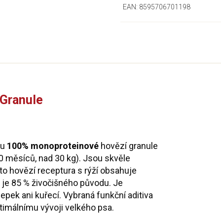
EAN:
8595706701198
Granule
ou
100% monoproteinové
hovězí granule
 měsíců, nad 30 kg). Jsou skvěle
Tato hovězí receptura s rýží obsahuje
 je 85 % živočišného původu. Je
pek ani kuřecí. Vybraná funkční aditiva
timálnímu vývoji velkého psa.