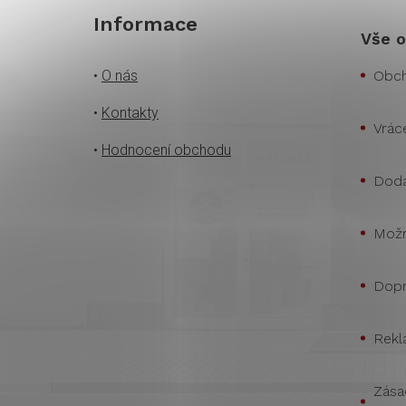
Informace
Vše o
•
O nás
Obch
•
Kontakty
Vrác
•
Hodnocení obchodu
Doda
Možn
Dopr
Rekl
Zása