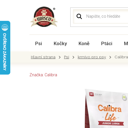
Přejít
na
obsah
Psi
Kočky
Koně
Ptáci
M
Psi
krmivo pro psy
Calibra
Značka:
Calibra