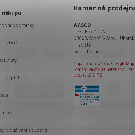
Kamenná prodejn
 nákupu
odní podmínky
WASCO
Jezuitská 2172
68603, Staré Město u Uhers
ení zboží
Hradiště
více informací
cí lhůty
Najdete nás také na Google Maps
Starém Městě u Uherského Hradi
Jezuitská 2172.
osti plateb
ava
amace
dy používání souborů