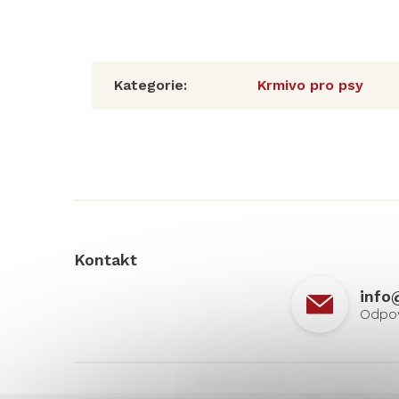
Kategorie
:
Krmivo pro psy
Z
á
p
a
t
í
Kontakt
info