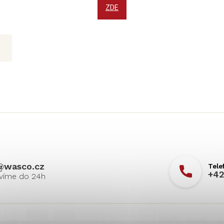
ZDE
@
wasco.cz
+42