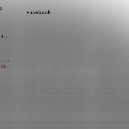
a
Facebook
kého
 - ve
ště –