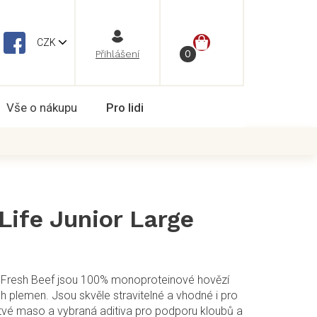
NÁKUPNÍ
CZK
Vše o nákupu
Pro lidi
KOŠÍK
Life Junior Large
ge Fresh Beef jsou 100% monoproteinové hovězí
h plemen. Jsou skvěle stravitelné a vhodné i pro
rstvé maso a vybraná aditiva pro podporu kloubů a