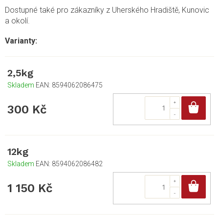
Dostupné také pro zákazníky z Uherského Hradiště, Kunovic
a okolí.
2,5kg
Skladem
EAN:
8594062086475
Do
300 Kč
12kg
Skladem
EAN:
8594062086482
Do
1 150 Kč