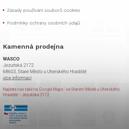
Zásady používání souborů cookies
Podmínky ochrany osobních údajů
Kamenná prodejna
WASCO
Jezuitská 2172
68603, Staré Město u Uherského Hradiště
více informací
Najdete nás také na Google Maps - ve Starém Městě u Uherského
Hradiště – Jezuitská 2172.