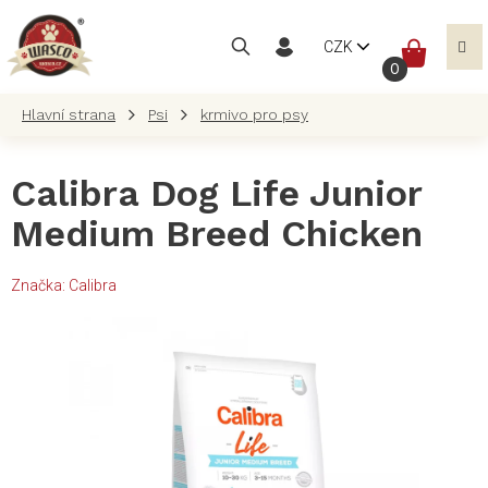
Přejít
na
NÁKUP
CZK
obsah
KOŠÍK
Psi
krmivo pro psy
Calibra Dog Life Junior
Medium Breed Chicken
Značka:
Calibra