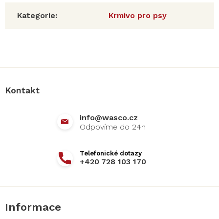
Kategorie
:
Krmivo pro psy
Z
á
p
a
Kontakt
t
í
info
@
wasco.cz
+420 728 103 170
Informace