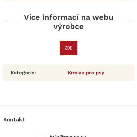
Více informací na webu
výrobce
ZDE
Kategorie
:
Krmivo pro psy
Z
á
p
a
Kontakt
t
í
info
@
wasco.cz