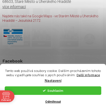
68603, Staré Město u Uherského Hradiště
více informací
Najdete nás také na Google Maps - ve Starém Městě u Uherského
Hradiště – Jezuitská 2172.
Facebook
Tento web používá soubory cookie. Dalším procházením tohoto
webu vyjadřujete souhlas s jejich používáním.
Další informace
Nastavení
Copyright 2026
shop Wasco
. Všechna práva vyhrazena.
Souhlasím
ě
Vytvořil Shoptet
| Nakódoval
Milan Hrnčál
Zobrazit
Odmítnout