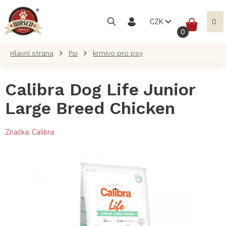
Přejít
na
NÁKUP
CZK
obsah
KOŠÍK
Psi
krmivo pro psy
Calibra Dog Life Junior
Large Breed Chicken
Značka:
Calibra