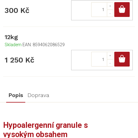
Do
300 Kč
12kg
Skladem
EAN:
8594062086529
Do
1 250 Kč
Popis
Doprava
Hypoalergenní granule s
vysokým obsahem