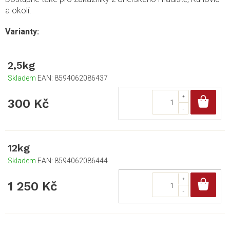
a okolí.
2,5kg
Skladem
EAN:
8594062086437
Do
300 Kč
12kg
Skladem
EAN:
8594062086444
Do
1 250 Kč