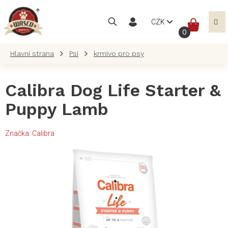
Přejít
na
NÁKUP
CZK
obsah
KOŠÍK
Psi
krmivo pro psy
Calibra Dog Life Starter &
Puppy Lamb
Značka:
Calibra