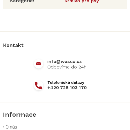
Kategorie
:
Krmivo pro psy
Z
á
p
a
Kontakt
t
í
info
@
wasco.cz
+420 728 103 170
Informace
•
O nás