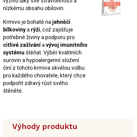
výživu díky své stravitelnosti a
nízkému obsahu obilovin.
Krmivo je bohaté na
jehněčí
bílkoviny
a
rýži
, což zajišťuje
potřebné živiny a podporu pro
citlivé zažívání
a
vývoj imunitního
systému
štěňat. Výběr kvalitních
surovin a hypoalergenní složení
činí z tohoto krmiva skvělou volbu
pro každého chovatele, který chce
podpořit zdravý růst svého
štěněte.
Výhody produktu