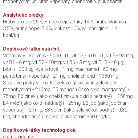
monohydrát, uhličitan vápenatý, chondroitin, glukosamin.
Analytické složky:
Hrubý protein 26%, Hrubé oleje a tuky 14%, hrubá vláknina
3,5%, hrubý popel 7,6%, vlhkost 10%, M. energie 4114
kcal/kg.
Doplňkové látky nutriční:
Vitamíny v 1kg: vit.A - 9050 I.U., vit.D3 - 910 I.U., vit.E - 93 mg,
vit.B1 - 6 mg, vit.B2 - 10mg, vit.B6 - 5 mg, vit.B12 - 40 μg ,
biotin - 300 μg, kys.listová - 1 mg, niacinamid - 60 mg,
pantotenan vápenatý - 21mg, cholinchlorid - 1380 mg.
Stopové prvky v 1kg: E1 železo (jako síran železnatý
monohydrát) - 210mg, E5 mangan (jako oxid manganatý) -
75mg, E6 zinek (jako chelát zinku a oxid zinečnatý) – 150mg,
E4 měď (jako oxid měďnatý) - 25mg, E2 jod (jako jodičnan
vápenatý) - 2,1mg, E8 selen (jako seleničitan sodný) - 0,32
mg, chondroitin 75 mg/kg, glukosamin 350 mg/kg.
Doplňkové látky technologické:
s antioxidanty.