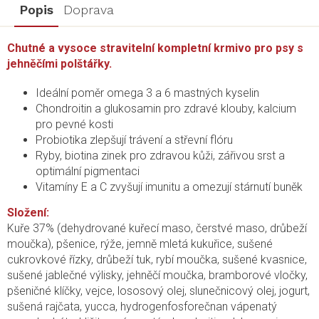
Popis
Doprava
Chutné a vysoce stravitelní kompletní krmivo pro psy s
jehněčími polštářky.
Ideální poměr omega 3 a 6 mastných kyselin
Chondroitin a glukosamin pro zdravé klouby, kalcium
pro pevné kosti
Probiotika zlepšují trávení a střevní flóru
Ryby, biotina zinek pro zdravou kůži, zářivou srst a
optimální pigmentaci
Vitamíny E a C zvyšují imunitu a omezují stárnutí buněk
Složení:
Kuře 37% (dehydrované kuřecí maso, čerstvé maso, drůbeží
moučka), pšenice, rýže, jemně mletá kukuřice, sušené
cukrovkové řízky, drůbeží tuk, rybí moučka, sušené kvasnice,
sušené jablečné výlisky, jehněčí moučka, bramborové vločky,
pšeničné klíčky, vejce, lososový olej, slunečnicový olej, jogurt,
sušená rajčata, yucca, hydrogenfosforečnan vápenatý