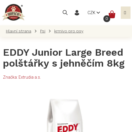
Přejít
na
NÁKUP
CZK
obsah
KOŠÍK
Psi
krmivo pro psy
EDDY Junior Large Breed
polštářky s jehněčím 8kg
Značka:
Extrudia a.s.