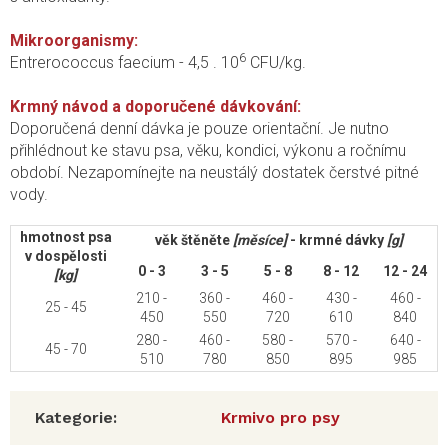
Mikroorganismy:
6
Entrerococcus faecium - 4,5 . 10
CFU/kg.
Krmný návod a doporučené dávkování:
Doporučená denní dávka je pouze orientační. Je nutno
přihlédnout ke stavu psa, věku, kondici, výkonu a ročnímu
období. Nezapomínejte na neustálý dostatek čerstvé pitné
vody.
hmotnost psa
věk štěněte
[měsíce]
- krmné dávky
[g]
v dospělosti
0 - 3
3 - 5
5 - 8
8 - 12
12 - 24
[kg]
210 -
360 -
460 -
430 -
460 -
25 - 45
450
550
720
610
840
280 -
460 -
580 -
570 -
640 -
45 - 70
510
780
850
895
985
Kategorie
:
Krmivo pro psy