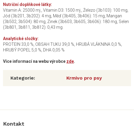
Nutriční doplňkové látky:
Vitamin A: 25000 mj., Vitamin D3: 1500 mj., Železo (3b103): 100 mg,
Jód (3b201, 3b202): 4 mg, Měď (3b405, 3b406): 15 mg, Mangan
(3b502, 3b504): 80 mg, Zinek (3b603, 3b605, 3b606): 180 mg, Selen
(3b801, 3b811, 3b812): 0,43 mg.
Analytické složky:
PROTEIN 33,0 %, OBSAH TUKU 39,0 %, HRUBÁ VLÁKNINA 0,0 %,
HRUBÝ POPEL 5,0 %, DHA 0,05 %
Více informací na webu výrobce
zde
.
Kategorie
:
Krmivo pro psy
Z
á
p
a
Kontakt
t
í