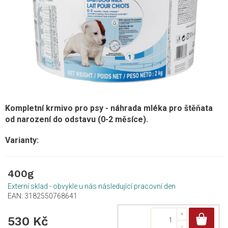
Kompletní krmivo pro psy - náhrada mléka pro štěňata
od narození do odstavu (0-2 měsíce).
400g
Externí sklad - obvykle u nás následující pracovní den
EAN:
3182550768641
Do
530 Kč