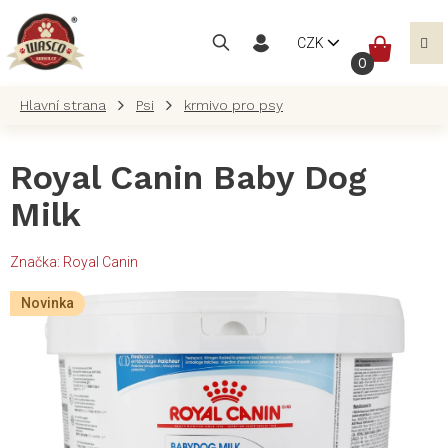
Přejít
na
NÁKUP
CZK
obsah
KOŠÍK
Psi
krmivo pro psy
Royal Canin Baby Dog
Milk
Značka:
Royal Canin
Novinka