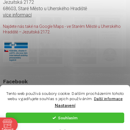
Jezuitská 2172
68603, Staré Město u Uherského Hradiště
více informací
Najdete nás také na Google Maps - ve Starém Městě u Uherského
Hradiště – Jezuitská 2172.
Facebook
Tento web používá soubory cookie. Dalším procházením tohoto
webu vyjadřujete souhlas s jejich používáním.
Další informace
Nastavení
Copyright 2026
shop Wasco
. Všechna práva vyhrazena.
Souhlasím
ě
Vytvořil Shoptet
| Nakódoval
Milan Hrnčál
Zobrazit