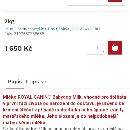
2kg
Externí sklad - obvykle u nás následující pracovní den
EAN:
3182550768658
Do
1 650 Kč
Popis
Doprava
Mléko ROYAL CANIN® Babydog Milk, vhodné pro štěňata
v první fázi života od narození do odstavu, je určeno ke
krmení štěňat v případě nedostatku nebo špatné kvality
mateřského mléka. Jeho složení je co nejpodobnější
mateřskému mléku.
Složení Babydog Milk se snadno rekonstituuje, okamžitě se