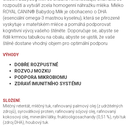
rozpouští a vytváří zcela homogenní náhražku mléka. Mléko
ROYAL CANIN® Babydog Milk je obohaceno o DHA
(esenciální omega-3 mastnou kyselinu), která se přirozeně
vyskytuje v mateřském mléce a pomáhá podporovat
kognitivní vývoj vašeho štěněte. Doporučuje se, abyste se
řídili krmnou tabulkou na obalu, abyste se ujistili, že vaše
štěně dostane vhodný objem pro optimální podporu.
VÝHODY
DOBŘE ROZPUSTNÉ
ROZVOJ MOZKU
PODPORA MIKROBIOMU
ZDRAVÍ IMUNITNÍHO SYSTÉMU
SLOŽENÍ:
Mléčný retentát, mléčný tuk, rafinovaný palmový olej (z udržitelných
zdrojů), syrovátkový protein, rafinovaný sójový olej, rafinovaný
kokosový olej, minerální látky, fruktooligosacharidy (0,51 %), rybí tuk
(zdroj DHA), houbový tuk.