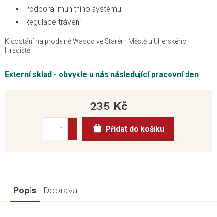
Podpora imunitního systému
Regulace trávení
K dostání na prodejně Wasco ve Starém Městě u Uherského
Hradiště.
Externí sklad - obvykle u nás následující pracovní den
235 Kč
Měrná
Přidat do košíku
cena:
Popis
Doprava