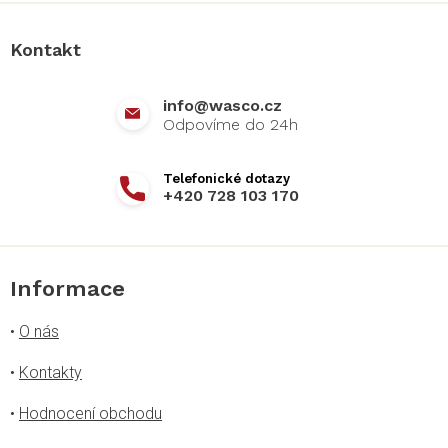
p
a
Kontakt
t
í
info
@
wasco.cz
+420 728 103 170
Informace
•
O nás
•
Kontakty
•
Hodnocení obchodu