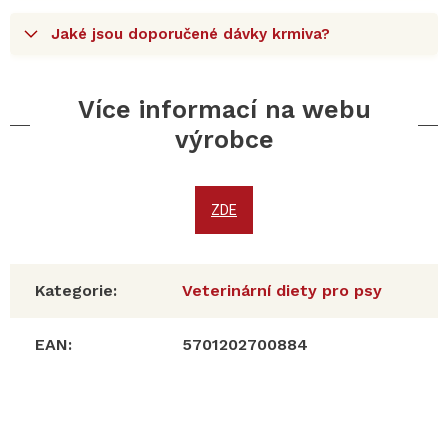
Jaké jsou doporučené dávky krmiva?
Více informací na webu
výrobce
ZDE
Kategorie
:
Veterinární diety pro psy
EAN
:
5701202700884
Z
á