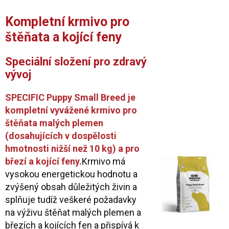
Kompletní krmivo pro
štěňata a kojící feny
Speciální složení pro zdravý
vývoj
SPECIFIC Puppy Small Breed je
kompletní vyvážené krmivo pro
štěňata malých plemen
(dosahujících v dospělosti
hmotnosti nižší než 10 kg) a pro
březí a kojící feny.
Krmivo má
vysokou energetickou hodnotu a
zvýšený obsah důležitých živin a
splňuje tudíž veškeré požadavky
na výživu štěňat malých plemen a
březích a kojících fen a přispívá k