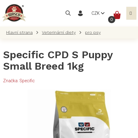
Přejít
na
NÁKUP
CZK
obsah
KOŠÍK
Veterinární diety
pro psy
Specific CPD S Puppy
Small Breed 1kg
Značka:
Specific