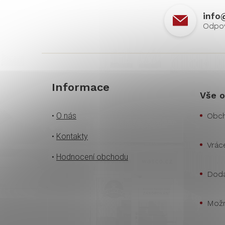
info
Informace
Vše o
•
O nás
Obch
•
Kontakty
Vrác
•
Hodnocení obchodu
Doda
Možn