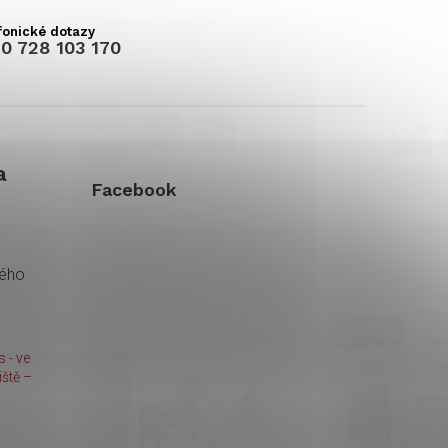
0 728 103 170
a
Facebook
kého
 - ve
ště –