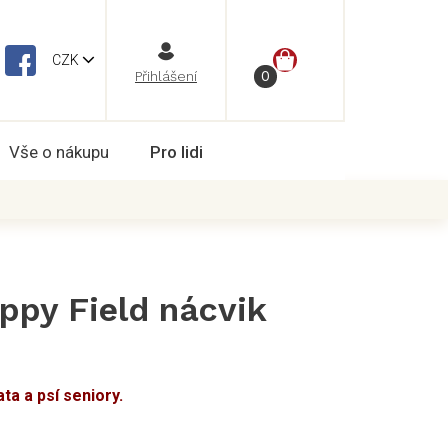
NÁKUPNÍ
CZK
Vše o nákupu
Pro lidi
KOŠÍK
ppy Field nácvik
ta a psí seniory.