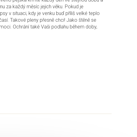
inu za každý měsíc jejich věku. Pokud je
sy v situaci, kdy je venku buď příliš velké teplo
očasí. Takové pleny přesně chci! Jako štěně se
omoci. Ochrání také Vaši podlahu během doby,