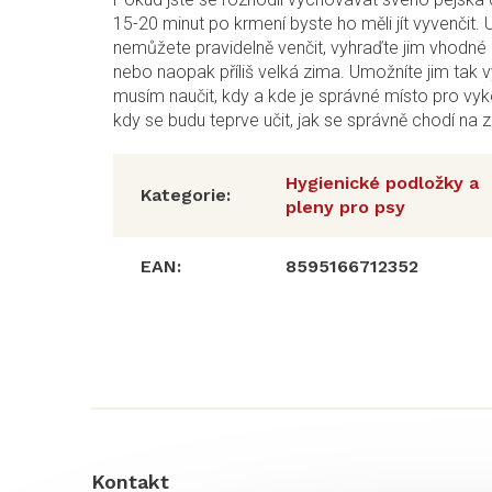
15-20 minut po krmení byste ho měli jít vyvenčit. 
nemůžete pravidelně venčit, vyhraďte jim vhodné mí
nebo naopak příliš velká zima. Umožníte jim tak v
musím naučit, kdy a kde je správné místo pro vy
kdy se budu teprve učit, jak se správně chodí na 
Hygienické podložky a
Kategorie
:
pleny pro psy
EAN
:
8595166712352
Z
á
p
a
t
í
Kontakt