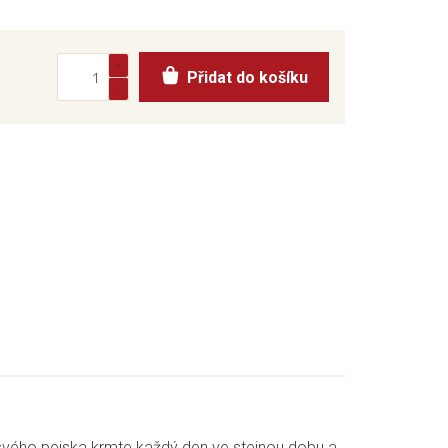
Přidat do košíku
 svého pejska krmte každý den ve stejnou dobu a