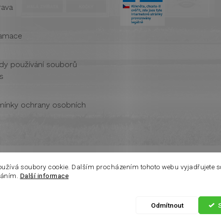
ava
amace
dy používání souborů
s
ínky ochrany osobních
oužívá soubory cookie. Dalším procházením tohoto webu vyjadřujete s
váním.
Další informace
Odmítnout
azena.