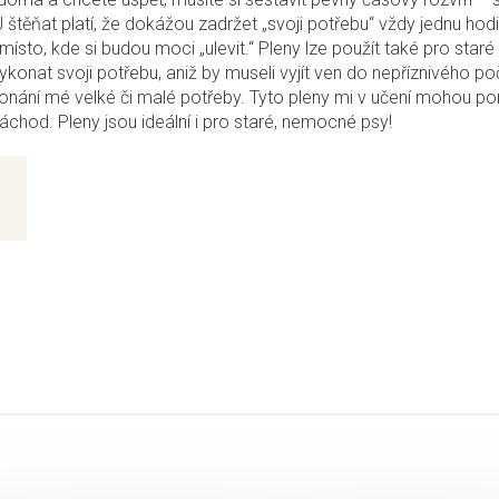
U štěňat platí, že dokážou zadržet „svoji potřebu“ vždy jednu hod
sto, kde si budou moci „ulevit.“ Pleny lze použít také pro staré p
ykonat svoji potřebu, aniž by museli vyjít ven do nepříznivého p
konání mé velké či malé potřeby. Tyto pleny mi v učení mohou p
záchod. Pleny jsou ideální i pro staré, nemocné psy!