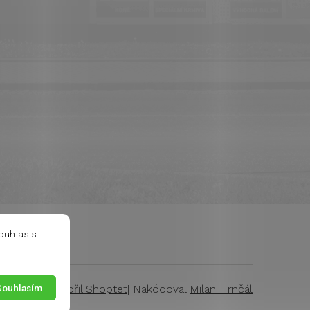
ouhlas s
Souhlasím
Vytvořil Shoptet
| Nakódoval
Milan Hrnčál