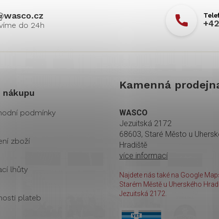
@
wasco.cz
+42
Kamenná prodejn
 nákupu
odní podmínky
WASCO
Jezuitská 2172
68603, Staré Město u Uhers
ení zboží
Hradiště
více informací
cí lhůty
Najdete nás také na Google Maps
Starém Městě u Uherského Hradi
Jezuitská 2172.
osti plateb