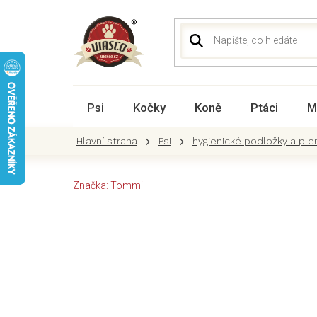
Přejít
na
obsah
Psi
Kočky
Koně
Ptáci
M
Psi
hygienické podložky a ple
Značka:
Tommi