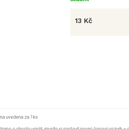
13 Kč
Měrná
cena:
ena uvedena za 1ks
doma a chcete uspět, musíte si sestavit pevný časový rozvrh –