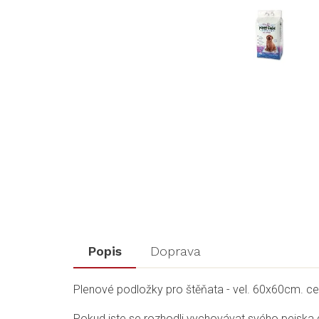
Popis
Doprava
Plenové podložky pro štěňata - vel. 60x60cm. c
Pokud jste se rozhodli vychovávat svého pejska 