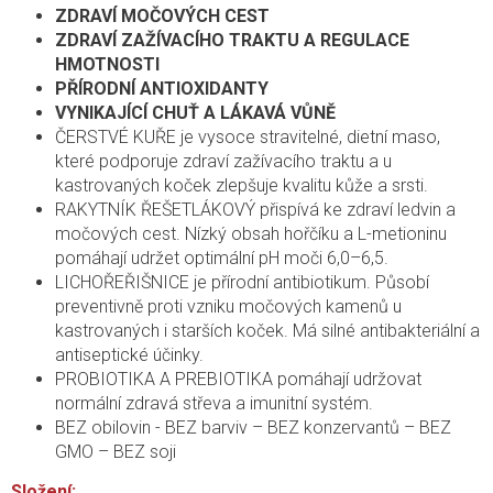
ZDRAVÍ MOČOVÝCH CEST
ZDRAVÍ ZAŽÍVACÍHO TRAKTU A REGULACE
HMOTNOSTI
PŘÍRODNÍ ANTIOXIDANTY
VYNIKAJÍCÍ CHUŤ A LÁKAVÁ VŮNĚ
ČERSTVÉ KUŘE je vysoce stravitelné, dietní maso,
které podporuje zdraví zažívacího traktu a u
kastrovaných koček zlepšuje kvalitu kůže a srsti.
RAKYTNÍK ŘEŠETLÁKOVÝ přispívá ke zdraví ledvin a
močových cest. Nízký obsah hořčíku a L-metioninu
pomáhají udržet optimální pH moči 6,0–6,5.
LICHOŘEŘIŠNICE je přírodní antibiotikum. Působí
preventivně proti vzniku močových kamenů u
kastrovaných i starších koček. Má silné antibakteriální a
antiseptické účinky.
PROBIOTIKA A PREBIOTIKA pomáhají udržovat
normální zdravá střeva a imunitní systém.
BEZ obilovin - BEZ barviv – BEZ konzervantů – BEZ
GMO – BEZ soji
Složení: