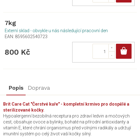
7kg
Externí sklad - obvykle u nás následující pracovní den
EAN:
8595602540723
Do
800 Kč
Popis
Doprava
Brit Care Cat "Čerstvé kuře" - kompletní krmivo pro dospělé a
sterilizované kočky.
Hypoalergenní bezobilná receptura pro zdraví ledvin a močových
cest, obsahuje ovoce a bylinky, bohaté na přírodní antioxidanty a
vitamín E, které chrání organismus před volnými radikály a udržují
imunitní systém po celý život vaší kočky silný.