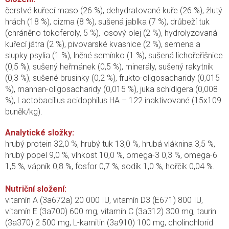
čerstvé kuřecí maso (26 %), dehydratované kuře (26 %), žlutý
hrách (18 %), cizrna (8 %), sušená jablka (7 %), drůbeží tuk
(chráněno tokoferoly, 5 %), losový olej (2 %), hydrolyzovaná
kuřecí játra (2 %), pivovarské kvasnice (2 %), semena a
slupky psylia (1 %), lněné semínko (1 %), sušená lichořeřišnice
(0,5 %), sušený heřmánek (0,5 %), minerály, sušený rakytník
(0,3 %), sušené brusinky (0,2 %), frukto-oligosacharidy (0,015
%), mannan-oligosacharidy (0,015 %), juka schidigera (0,008
%), Lactobacillus acidophilus HA – 122 inaktivované (15x109
buněk/kg).
Analytické složky:
hrubý protein 32,0 %, hrubý tuk 13,0 %, hrubá vláknina 3,5 %,
hrubý popel 9,0 %, vlhkost 10,0 %, omega-3 0,3 %, omega-6
1,5 %, vápník 0,8 %, fosfor 0,7 %, sodík 1,0 %, hořčík 0,04 %.
Nutriční složení:
vitamín A (3a672a) 20 000 IU, vitamín D3 (E671) 800 IU,
vitamín E (3a700) 600 mg, vitamín C (3a312) 300 mg, taurin
(3a370) 2 500 mg, L-karnitin (3a910) 100 mg, cholinchlorid