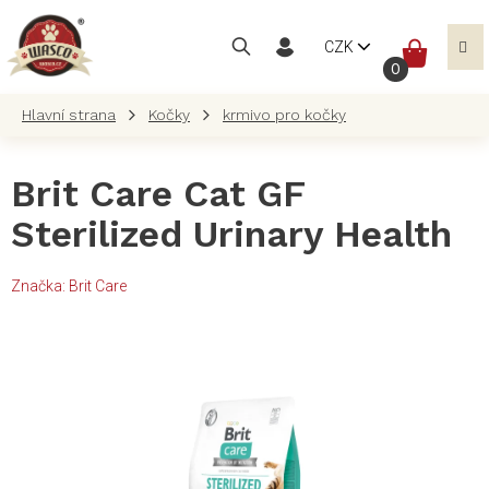
Přejít
na
NÁKUP
CZK
obsah
KOŠÍK
Kočky
krmivo pro kočky
Brit Care Cat GF
Sterilized Urinary Health
Značka:
Brit Care