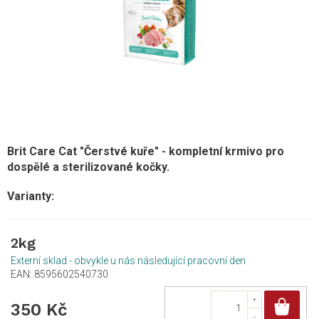
Brit Care Cat "Čerstvé kuře" - kompletní krmivo pro
dospělé a sterilizované kočky.
2kg
Externí sklad - obvykle u nás následující pracovní den
EAN:
8595602540730
Do
350 Kč