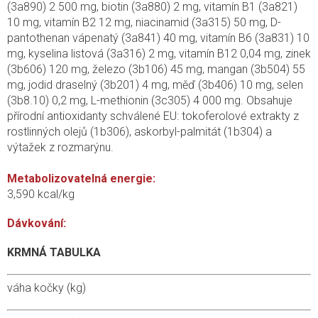
(3a890) 2 500 mg, biotin (3a880) 2 mg, vitamín B1 (3a821)
10 mg, vitamín B2 12 mg, niacinamid (3a315) 50 mg, D-
pantothenan vápenatý (3a841) 40 mg, vitamín B6 (3a831) 10
mg, kyselina listová (3a316) 2 mg, vitamín B12 0,04 mg, zinek
(3b606) 120 mg, železo (3b106) 45 mg, mangan (3b504) 55
mg, jodid draselný (3b201) 4 mg, měď (3b406) 10 mg, selen
(3b8.10) 0,2 mg, L-methionin (3c305) 4 000 mg. Obsahuje
přírodní antioxidanty schválené EU: tokoferolové extrakty z
rostlinných olejů (1b306), askorbyl-palmitát (1b304) a
výtažek z rozmarýnu.
Metabolizovatelná energie:
3,590 kcal/kg
Dávkování:
KRMNÁ TABULKA
váha kočky (kg)