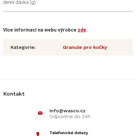
denní dávka (g)
Více informací na webu výrobce
zde
.
Kategorie
:
Granule pro kočky
Z
á
p
a
Kontakt
t
í
info
@
wasco.cz