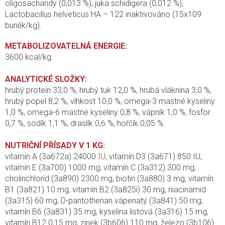
oligosacharidy (0,013 %), juka schidigera (0,012 %),
Lactobacillus helveticus HA – 122 inaktivováno (15x109
buněk/kg).
METABOLIZOVATELNÁ ENERGIE:
3600 kcal/kg.
ANALYTICKÉ SLOŽKY:
hrubý protein 33,0 %, hrubý tuk 12,0 %, hrubá vláknina 3,0 %,
hrubý popel 8,2 %, vlhkost 10,0 %, omega-3 mastné kyseliny
1,0 %, omega-6 mastné kyseliny 0,8 %, vápník 1,0 %, fosfor
0,7 %, sodík 1,1 %, draslík 0,6 %, hořčík 0,05 %.
NUTRIČNÍ PŘÍSADY V 1 KG:
vitamín A (3a672a) 24000
IU,
vitamín D3 (3a671) 850 IU,
vitamín E (3a700) 1000 mg, vitamín C (3a312) 300 mg,
cholinchlorid (3a890) 2300 mg, biotin (3a880) 3 mg, vitamín
B1 (3a821) 10 mg, vitamín B2 (3a825i) 30 mg, niacinamid
(3a315) 60 mg, D-pantothenan vápenatý (3a841) 50 mg,
vitamín B6 (3a831) 35 mg, kyselina listová (3a316) 15 mg,
vitamín B12 0,15 mg, zinek (3b606) 110 mg, železo (3b106)