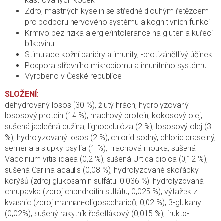
kastrovaných koček
Zdroj mastných kyselin se středně dlouhým řetězcem
pro podporu nervového systému a kognitivních funkcí
Krmivo bez rizika alergie/intolerance na gluten a kuřecí
bílkovinu
Stimulace kožní bariéry a imunity, -protizánětlivý účinek
Podpora střevního mikrobiomu a imunitního systému
Vyrobeno v České republice
SLOŽENÍ:
dehydrovaný losos (30 %), žlutý hrách, hydrolyzovaný
lososový protein (14 %), hrachový protein, kokosový olej,
sušená jablečná dužina, lignocelulóza (2 %), lososový olej (3
%), hydrolyzovaný losos (2 %), chlorid sodný, chlorid draselný,
semena a slupky psyllia (1 %), hrachová mouka, sušená
Vaccinium vitis-idaea (0,2 %), sušená Urtica dioica (0,12 %),
sušená Carlina acaulis (0,08 %), hydrolyzované skořápky
korýšů (zdroj glukosamin sulfátu, 0,036 %), hydrolyzovaná
chrupavka (zdroj chondroitin sulfátu, 0,025 %), výtažek z
kvasnic (zdroj mannan-oligosacharidů, 0,02 %), β-glukany
(0,02%), sušený rakytník řešetlákový (0,015 %), frukto-