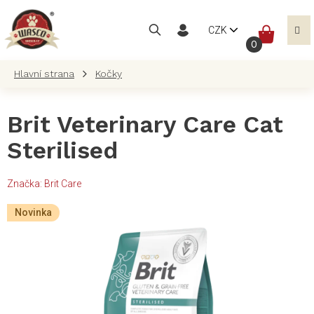
Přejít
na
NÁKUP
CZK
obsah
KOŠÍK
Kočky
Brit Veterinary Care Cat
Sterilised
Značka:
Brit Care
Novinka