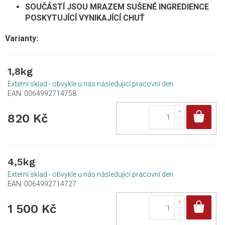
SOUČÁSTÍ JSOU MRAZEM SUŠENÉ INGREDIENCE
POSKYTUJÍCÍ VYNIKAJÍCÍ CHUŤ
1,8kg
Externí sklad - obvykle u nás následující pracovní den
EAN:
0064992714758
Do
820 Kč
4,5kg
Externí sklad - obvykle u nás následující pracovní den
EAN:
0064992714727
Do
1 500 Kč