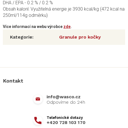
DHA / EPA - 0.2 % / 0.2 %
Obsah kalorií: Využitelná energie je 3930 kcal/kg (472 kcal na
250ml/114g odměrku)
Více informací na webu výrobce
zde
.
Kategorie
:
Granule pro kočky
Z
á
p
a
Kontakt
t
í
info
@
wasco.cz
+420 728 103 170