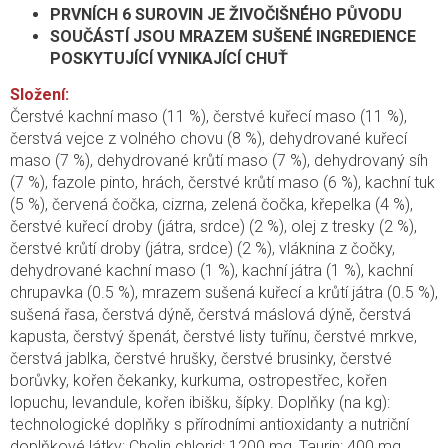
PRVNÍCH 6 SUROVIN JE ŽIVOČIŠNÉHO PŮVODU
SOUČÁSTÍ JSOU MRAZEM SUŠENÉ INGREDIENCE
POSKYTUJÍCÍ VYNIKAJÍCÍ CHUŤ
Složení:
Čerstvé kachní maso (11 %), čerstvé kuřecí maso (11 %),
čerstvá vejce z volného chovu (8 %), dehydrované kuřecí
maso (7 %), dehydrované krůtí maso (7 %), dehydrovaný síh
(7 %), fazole pinto, hrách, čerstvé krůtí maso (6 %), kachní tuk
(5 %), červená čočka, cizrna, zelená čočka, křepelka (4 %),
čerstvé kuřecí droby (játra, srdce) (2 %), olej z tresky (2 %),
čerstvé krůtí droby (játra, srdce) (2 %), vláknina z čočky,
dehydrované kachní maso (1 %), kachní játra (1 %), kachní
chrupavka (0.5 %), mrazem sušená kuřecí a krůtí játra (0.5 %),
sušená řasa, čerstvá dýně, čerstvá máslová dýně, čerstvá
kapusta, čerstvý špenát, čerstvé listy tuřínu, čerstvé mrkve,
čerstvá jablka, čerstvé hrušky, čerstvé brusinky, čerstvé
borůvky, kořen čekanky, kurkuma, ostropestřec, kořen
lopuchu, levandule, kořen ibišku, šípky. Doplňky (na kg):
technologické doplňky s přírodními antioxidanty a nutriční
doplňkové látky: Cholin chlorid: 1200 mg, Taurin: 400 mg,