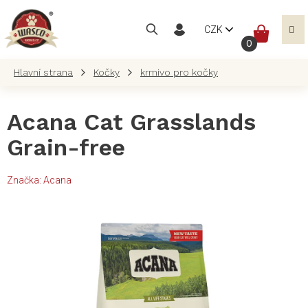
Přejít
na
NÁKUP
CZK
obsah
KOŠÍK
Kočky
krmivo pro kočky
Acana Cat Grasslands
Grain-free
Značka:
Acana