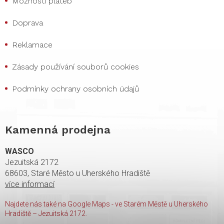
Možnosti plateb
Doprava
Reklamace
Zásady používání souborů cookies
Podmínky ochrany osobních údajů
Kamenná prodejna
WASCO
Jezuitská 2172
68603, Staré Město u Uherského Hradiště
více informací
Najdete nás také na Google Maps - ve Starém Městě u Uherského
Hradiště – Jezuitská 2172.