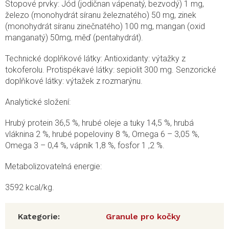
Stopové prvky: Jód (jodičnan vápenatý, bezvodý) 1 mg,
železo (monohydrát síranu železnatého) 50 mg, zinek
(monohydrát síranu zinečnatého) 100 mg, mangan (oxid
manganatý) 50mg, měď (pentahydrát).
Technické doplňkové látky: Antioxidanty: výtažky z
tokoferolu. Protispékavé látky: sepiolit 300 mg. Senzorické
doplňkové látky: výtažek z rozmarýnu.
Analytické složení:
Hrubý protein 36,5 %, hrubé oleje a tuky 14,5 %, hrubá
vláknina 2 %, hrubé popeloviny 8 %, Omega 6 – 3,05 %,
Omega 3 – 0,4 %, vápník 1,8 %, fosfor 1 ,2 %.
Metabolizovatelná energie:
3592 kcal/kg.
Kategorie
:
Granule pro kočky