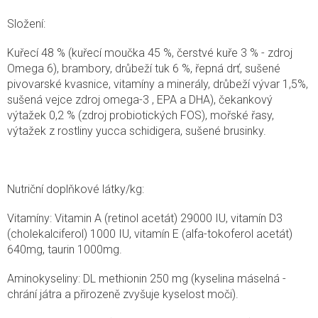
Složení:
Kuřecí 48 % (kuřecí moučka 45 %, čerstvé kuře 3 % - zdroj
Omega 6), brambory, drůbeží tuk 6 %, řepná drť, sušené
pivovarské kvasnice, vitamíny a minerály, drůbeží vývar 1,5%,
sušená vejce zdroj omega-3 , EPA a DHA), čekankový
výtažek 0,2 % (zdroj probiotických FOS), mořské řasy,
výtažek z rostliny yucca schidigera, sušené brusinky.
Nutriční doplňkové látky/kg:
Vitamíny: Vitamin A (retinol acetát) 29000 IU, vitamín D3
(cholekalciferol) 1000 IU, vitamín E (alfa-tokoferol acetát)
640mg, taurin 1000mg.
Aminokyseliny: DL methionin 250 mg (kyselina máselná -
chrání játra a přirozeně zvyšuje kyselost moči).