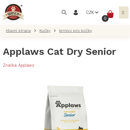
Přejít
na
NÁKUP
CZK
obsah
KOŠÍK
Kočky
krmivo pro kočky
Applaws Cat Dry Senior
Značka:
Applaws