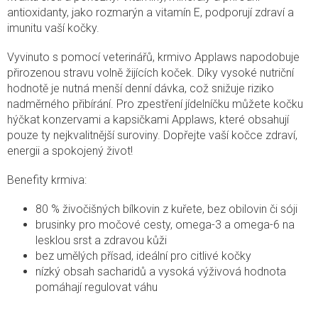
antioxidanty, jako rozmarýn a vitamín E, podporují zdraví a
imunitu vaší kočky.
Vyvinuto s pomocí veterinářů, krmivo Applaws napodobuje
přirozenou stravu volně žijících koček. Díky vysoké nutriční
hodnotě je nutná menší denní dávka, což snižuje riziko
nadměrného přibírání. Pro zpestření jídelníčku můžete kočku
hýčkat konzervami a kapsičkami Applaws, které obsahují
pouze ty nejkvalitnější suroviny. Dopřejte vaší kočce zdraví,
energii a spokojený život!
Benefity krmiva:
80 % živočišných bílkovin z kuřete, bez obilovin či sóji
brusinky pro močové cesty, omega-3 a omega-6 na
lesklou srst a zdravou kůži
bez umělých přísad, ideální pro citlivé kočky
nízký obsah sacharidů a vysoká výživová hodnota
pomáhají regulovat váhu