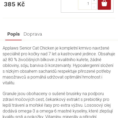
Do
385 Kč
Popis
Doprava
Applaws Senior Cat Chicken je kompletní krmivo navržené
speciálně pro kočky nad 7 let a kastrované jedince. Obsahuje
až 80 % živočišných bílkovin z kvalitního kuřete, žádné
obiloviny, sóju, barviva či konzervanty. Hypoalergenní složení
s nízkým obsahem sacharidů respektuje přirozené potřeby
masožravců a pomáhá udržovat optimální hmotnost i
vitalitu.
Granule jsou obohaceny o sušené brusinky na podporu
zdraví močových cest, čekankový extrakt s prebiotiky pro
lepší trávení a mořské řasy pro extra výživu. Lososový olej
dodává omega-3 a omega-6 mastné kyseliny, které zlepšují
kvalitu srsti a pokožky. Vitamíny, minerály a přírodní