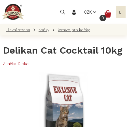
Přejít
na
NÁKUP
CZK
obsah
KOŠÍK
Kočky
krmivo pro kočky
Delikan Cat Cocktail 10kg
Značka:
Delikan