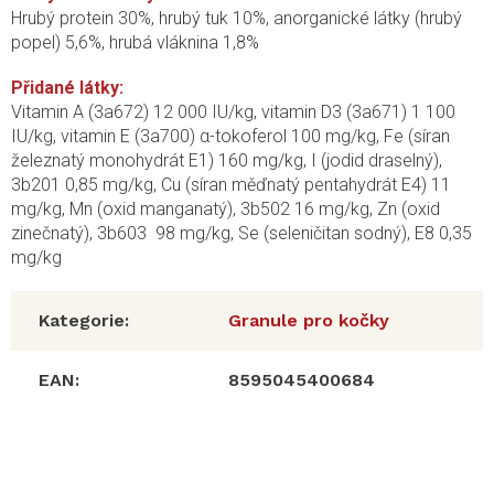
Hrubý protein 30%, hrubý tuk 10%, anorganické látky (hrubý
popel) 5,6%, hrubá vláknina 1,8%
Přidané látky:
Vitamin A (3a672) 12 000 IU/kg, vitamin D3 (3a671) 1 100
IU/kg, vitamin E (3a700) α-tokoferol 100 mg/kg, Fe (síran
železnatý monohydrát E1) 160 mg/kg, I (jodid draselný),
3b201 0,85 mg/kg, Cu (síran měďnatý pentahydrát E4) 11
mg/kg, Mn (oxid manganatý), 3b502 16 mg/kg, Zn (oxid
zinečnatý), 3b603 98 mg/kg, Se (seleničitan sodný), E8 0,35
mg/kg
Kategorie
:
Granule pro kočky
EAN
:
8595045400684
Z
á