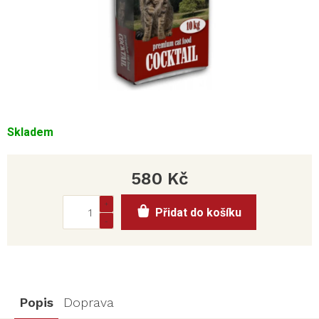
Skladem
580 Kč
Měrná
Přidat do košíku
cena:
Popis
Doprava