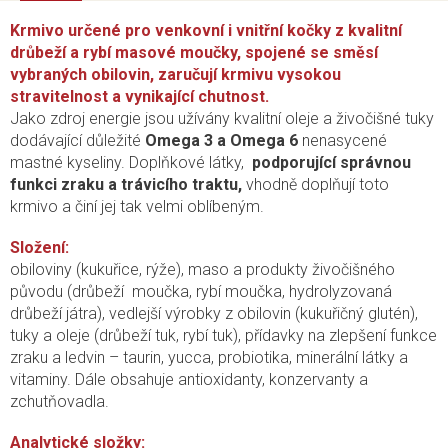
Krmivo určené pro venkovní i vnitřní kočky z kvalitní
drůbeží a rybí masové moučky, spojené se směsí
vybraných obilovin, zaručují krmivu vysokou
stravitelnost a vynikající chutnost.
Jako zdroj energie jsou užívány kvalitní oleje a živočišné tuky
dodávající důležité
Omega 3 a Omega 6
nenasycené
mastné kyseliny. Doplňkové látky,
podporující správnou
funkci zraku a trávicího traktu,
vhodně doplňují toto
krmivo a činí jej tak velmi oblíbeným.
Složení:
obiloviny (kukuřice, rýže), maso a produkty živočišného
původu (drůbeží moučka, rybí moučka, hydrolyzovaná
drůbeží játra), vedlejší výrobky z obilovin (kukuřičný glutén),
tuky a oleje (drůbeží tuk, rybí tuk), přídavky na zlepšení funkce
zraku a ledvin – taurin, yucca, probiotika, minerální látky a
vitaminy. Dále obsahuje antioxidanty, konzervanty a
zchutňovadla.
Analytické složky: