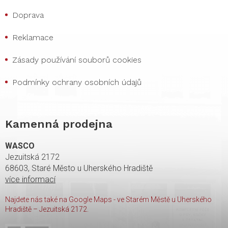
Doprava
Reklamace
Zásady používání souborů cookies
Podmínky ochrany osobních údajů
Kamenná prodejna
WASCO
Jezuitská 2172
68603, Staré Město u Uherského Hradiště
více informací
Najdete nás také na Google Maps - ve Starém Městě u Uherského
Hradiště – Jezuitská 2172.