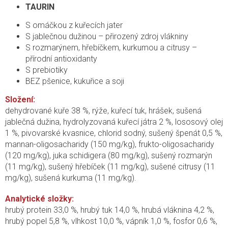
TAURIN
S omáčkou z kuřecích jater
S jablečnou dužinou – přirozený zdroj vlákniny
S rozmarýnem, hřebíčkem, kurkumou a citrusy –
přírodní antioxidanty
S prebiotiky
BEZ pšenice, kukuřice a soji
Složení:
dehydrované kuře 38 %, rýže, kuřecí tuk, hrášek, sušená
jablečná dužina, hydrolyzovaná kuřecí játra 2 %, lososový olej
1 %, pivovarské kvasnice, chlorid sodný, sušený špenát 0,5 %,
mannan-oligosacharidy (150 mg/kg), frukto-oligosacharidy
(120 mg/kg), juka schidigera (80 mg/kg), sušený rozmarýn
(11 mg/kg), sušený hřebíček (11 mg/kg), sušené citrusy (11
mg/kg), sušená kurkuma (11 mg/kg).
Analytické složky:
hrubý protein 33,0 %, hrubý tuk 14,0 %, hrubá vláknina 4,2 %,
hrubý popel 5,8 %, vlhkost 10,0 %, vápník 1,0 %, fosfor 0,6 %,