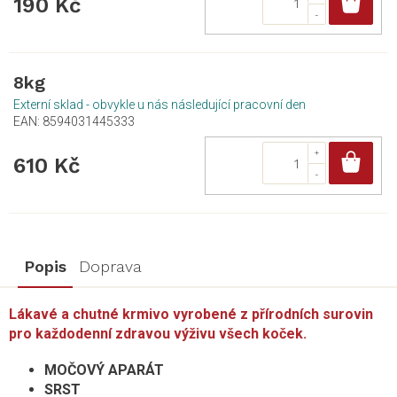
Do
190 Kč
8kg
Externí sklad - obvykle u nás následující pracovní den
EAN:
8594031445333
Do
610 Kč
Popis
Doprava
Lákavé a chutné krmivo vyrobené z přírodních surovin
pro každodenní zdravou výživu všech koček.
MOČOVÝ APARÁT
SRST