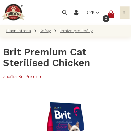
Přejít
na
NÁKUP
CZK
obsah
KOŠÍK
Kočky
krmivo pro kočky
Brit Premium Cat
Sterilised Chicken
Značka:
Brit Premium