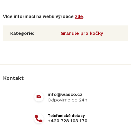
Více informací na webu výrobce
zde
.
Kategorie
:
Granule pro kočky
Z
á
p
a
Kontakt
t
í
info
@
wasco.cz
+420 728 103 170