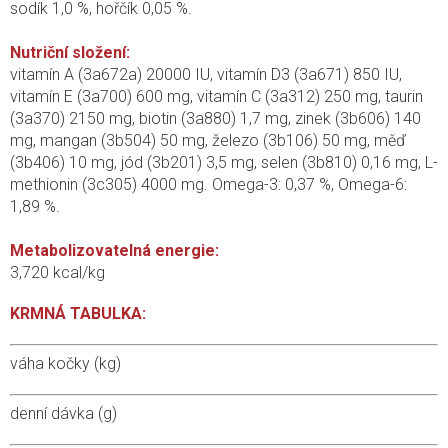
sodík 1,0 %, hořčík 0,05 %.
Nutriční složení:
vitamín A (3a672a) 20000 IU, vitamín D3 (3a671) 850 IU,
vitamín E (3a700) 600 mg, vitamín C (3a312) 250 mg, taurin
(3a370) 2150 mg, biotin (3a880) 1,7 mg, zinek (3b606) 140
mg, mangan (3b504) 50 mg, železo (3b106) 50 mg, měď
(3b406) 10 mg, jód (3b201) 3,5 mg, selen (3b810) 0,16 mg, L-
methionin (3c305) 4000 mg. Omega-3: 0,37 %, Omega-6:
1,89 %.
Metabolizovatelná energie:
3,720 kcal/kg
KRMNÁ TABULKA:
váha kočky (kg)
denní dávka (g)