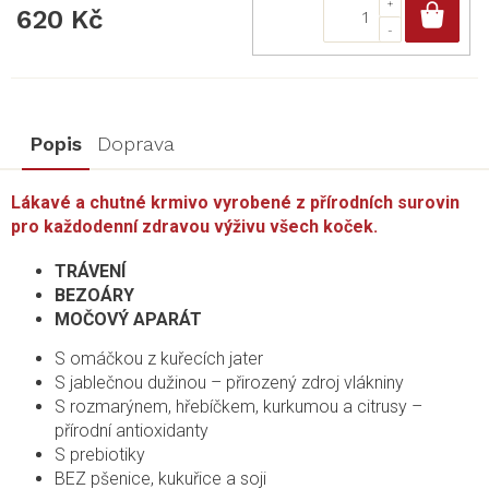
Do
620 Kč
Popis
Doprava
Lákavé a chutné krmivo vyrobené z přírodních surovin
pro každodenní zdravou výživu všech koček.
TRÁVENÍ
BEZOÁRY
MOČOVÝ APARÁT
S omáčkou z kuřecích jater
S jablečnou dužinou – přirozený zdroj vlákniny
S rozmarýnem, hřebíčkem, kurkumou a citrusy –
přírodní antioxidanty
S prebiotiky
BEZ pšenice, kukuřice a soji