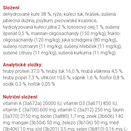
Složení:
dehydrované kuře 38 %, rýže, kuřecí tuk, hrášek, sušená
jablečná dužina, psyllium, pivovarské kvasnice,
hydrolyzovaná kuřecí játra 2 %, lososový olej 1 %, sušený
špenát 0,5 %, mannan-oligosacharidy (150 mg/kg), frukto-
oligosacharidy (120 mg/kg), juka schidigera (80 mg/kg),
sušený rozmarýn (11 mg/kg), sušený hřebíček (11 mg/kg),
sušené citrusy (11 mg/kg), sušená kurkuma (11 mg/kg).
Analytické složky:
hrubý protein 37,0 %, hrubý tuk 16,0 %, hrubá vláknina 4,5 %,
hrubý popel 7,3 %, vlhkost 10,0 %, vápník 1,6 %, fosfor 0,8 %,
sodík 0,3 %, hořčík 0,05 %.
Nutriční složení:
vitamín A (3a672a) 20000 IU, vitamín D3 (3a671) 850 IU,
vitamín E (3a700) 600 mg, vitamín C (3a312) 250 mg, taurin
(3a370) 2150 mg, biotin (3a880) 1,7 mg, zinek (3b606) 140
mg, mangan (3b504) 50 mg, železo (3b106) 50 mg, měď
(3b406) 10 mg, jód (3b201) 3,5 mg, selen (3b810) 0,16 mg, L-