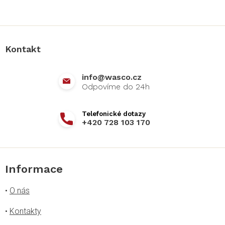
Z
á
p
a
Kontakt
t
í
info
@
wasco.cz
+420 728 103 170
Informace
•
O nás
•
Kontakty