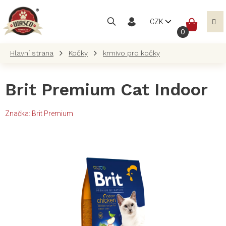
Přejít
na
NÁKUP
CZK
obsah
KOŠÍK
Kočky
krmivo pro kočky
Brit Premium Cat Indoor
Značka:
Brit Premium