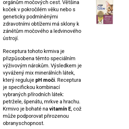
orgánům močových cest. Většina
koček v pokročilém věku nebo s
geneticky podmíněnými
zdravotními obtížemi má sklony k
zánětům močového a ledvinového
ústrojí.
Receptura tohoto krmiva je
přizpůsobena těmto speciálním
výživovým nárokům. Výsledkem je
vyvážený mix minerálních látek,
který reguluje
pH moči
. Receptura
je specifickou kombinací
vybraných přírodních látek:
petržele, špenátu, mrkve a hrachu.
Krmivo je bohaté na
vitamín E
, což
může podporovat přirozenou
obranyschopnost.