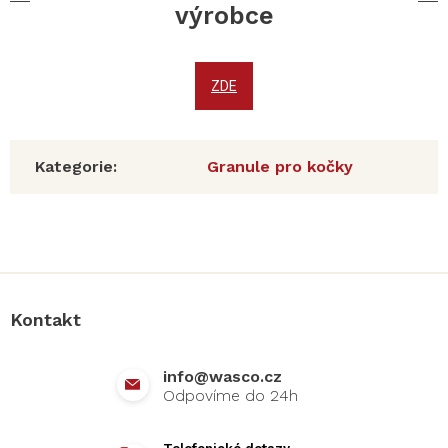
výrobce
ZDE
Kategorie
:
Granule pro kočky
Z
á
p
a
Kontakt
t
í
info
@
wasco.cz