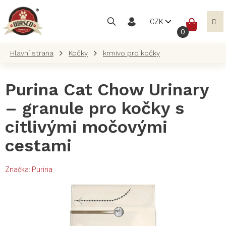
Přejít
na
NÁKUP
CZK
obsah
KOŠÍK
Kočky
krmivo pro kočky
Purina Cat Chow Urinary
– granule pro kočky s
citlivými močovými
cestami
Značka:
Purina