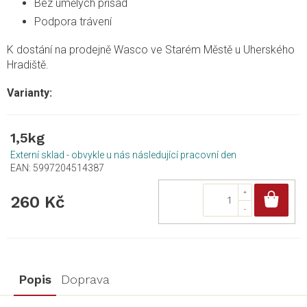
Bez umělých přísad
Podpora trávení
K dostání na prodejně Wasco ve Starém Městě u Uherského
Hradiště.
1,5kg
Externí sklad - obvykle u nás následující pracovní den
EAN:
5997204514387
Do
260 Kč
Popis
Doprava