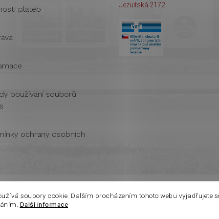
Jezuitská 2172.
osti plateb
ava
amace
dy používání souborů
s
ínky ochrany osobních
oužívá soubory cookie. Dalším procházením tohoto webu vyjadřujete s
váním.
Další informace