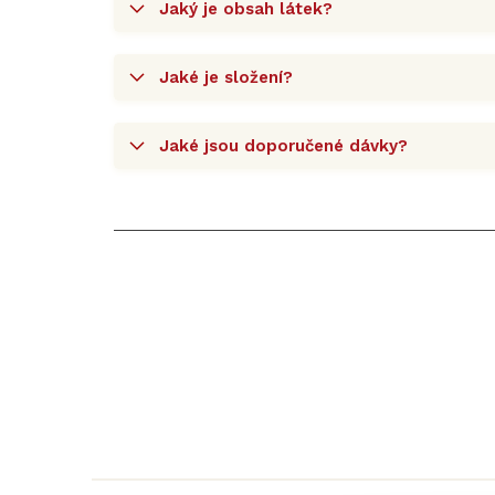
Jaký je obsah látek?
Jaké je složení?
Jaké jsou doporučené dávky?
Z
á
p
a