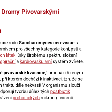
s Dromy Pivovarskými
í
nice
rodu
Saccharomyces cerevisiae
s
rmivem pro všechny kategorie koní, psů a
ích látek
. Díky širokému spektru složení
spirační
a
kardiovaskulární
systém zvířete.
é pivovarské kvasnice
,“ prochází řízeným
ři kterém dochází k inaktivaci, tzn. že se
 traktu dále nekvasí! V organismu slouží
odporují tvorbu důležitých
postbiotik
 trávení
probiotických
mikroorganismů.