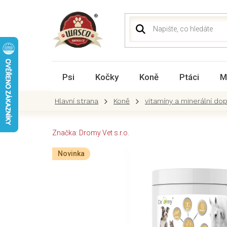
Přejít
na
obsah
Psi
Kočky
Koně
Ptáci
M
Koně
vitamíny a minerální do
Značka:
Dromy Vet s.r.o.
Novinka