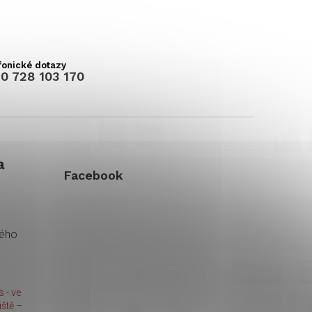
0 728 103 170
a
Facebook
kého
 - ve
ště –