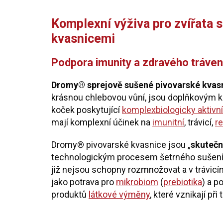
Komplexní výživa pro zvířata 
kvasnicemi
Podpora imunity a zdravého tráven
Dromy® sprejově sušené pivovarské kvas
krásnou chlebovou vůní, jsou doplňkovým k
koček poskytující
komplex
biologicky aktivn
mají komplexní účinek na
imunitní
, trávicí,
re
Dromy® pivovarské kvasnice jsou „
skutečn
technologickým procesem šetrného sušení, p
již nejsou schopny rozmnožovat a v trávicím
jako potrava pro
mikrobiom
(
prebiotika
) a p
produktů
látkové výměny
, které vznikají při