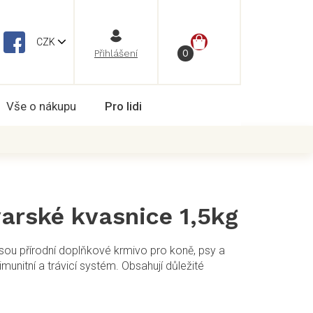
NÁKUPNÍ
CZK
Vše o nákupu
Pro lidi
KOŠÍK
arské kvasnice 1,5kg
sou přírodní doplňkové krmivo pro koně, psy a
imunitní a trávicí systém. Obsahují důležité