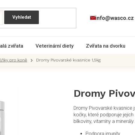
info@wasco.cz
alá zvířata
Veterinární diety
Zvířata na dvorku
plňky pro koně
Dromy Pivovarské kvasnice 1,5kg
Dromy Pivov
Dromy Pivovarské kvasnice j
kočky, které podporuje jejich 
bílkoviny, vitamíny a minerály.
Podpora imunity