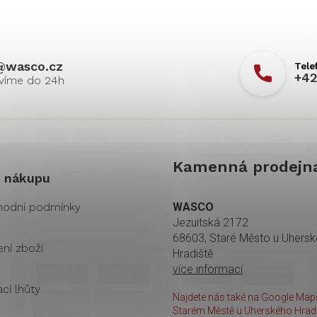
@
wasco.cz
+42
Kamenná prodejn
 nákupu
odní podmínky
WASCO
Jezuitská 2172
68603, Staré Město u Uhers
ení zboží
Hradiště
více informací
cí lhůty
Najdete nás také na Google Maps
Starém Městě u Uherského Hradi