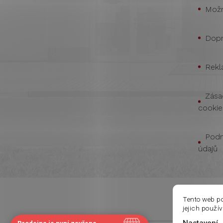
Možn
Dopr
Rekl
Zása
cookie
Podm
údajů
Tento web p
jejich použí