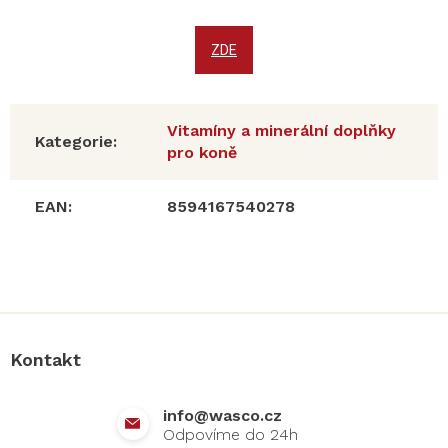
ZDE
Vitamíny a minerální doplňky
Kategorie
:
pro koně
EAN
:
8594167540278
Z
á
p
a
Kontakt
t
í
info
@
wasco.cz