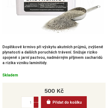
Doplňkové krmivo při výskytu akutních průjmů, zvýšené
plynatosti a dalších
poruchách trávení
. Snižuje riziko
spojené s jarní pastvou, nadměrným příjmem sacharidů
a rizika vzniku
laminitidy.
Skladem
500 Kč
Měrná
Přidat do košíku
cena: