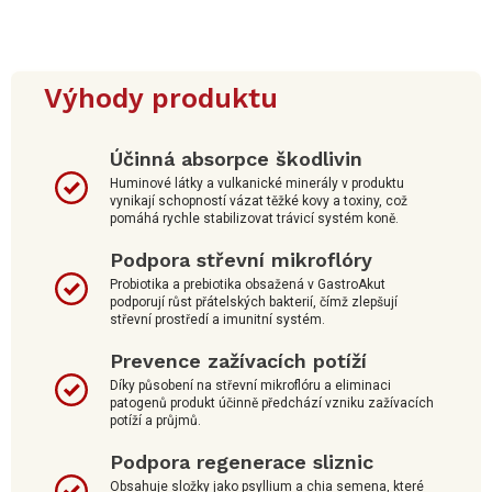
Výhody produktu
Účinná absorpce škodlivin
Huminové látky a vulkanické minerály v produktu
vynikají schopností vázat těžké kovy a toxiny, což
pomáhá rychle stabilizovat trávicí systém koně.
Podpora střevní mikroflóry
Probiotika a prebiotika obsažená v GastroAkut
podporují růst přátelských bakterií, čímž zlepšují
střevní prostředí a imunitní systém.
Prevence zažívacích potíží
Díky působení na střevní mikroflóru a eliminaci
patogenů produkt účinně předchází vzniku zažívacích
potíží a průjmů.
Podpora regenerace sliznic
Obsahuje složky jako psyllium a chia semena, které