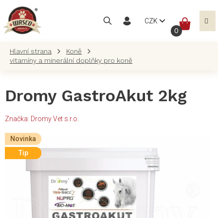
Přejít
na
NÁKUP
CZK
obsah
KOŠÍK
Koně
vitamíny a minerální doplňky pro koně
Dromy GastroAkut 2kg
Značka:
Dromy Vet s.r.o.
Novinka
Tip