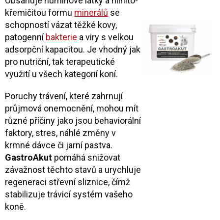
Obsahuje huminové látky a hlinito-
křemičitou formu
minerálů
se
schopností vázat těžké kovy,
patogenní
bakterie
a viry s velkou
adsorpční kapacitou. Je vhodný jak
pro nutriční, tak terapeutické
využití u všech kategorií koní.
Poruchy trávení, které zahrnují
průjmová onemocnění, mohou mít
různé příčiny jako jsou behaviorální
faktory, stres, náhlé změny v
krmné dávce či jarní pastva.
GastroAkut
pomáhá snižovat
závažnost těchto stavů a urychluje
regeneraci střevní sliznice, čímž
stabilizuje trávicí systém vašeho
koně.