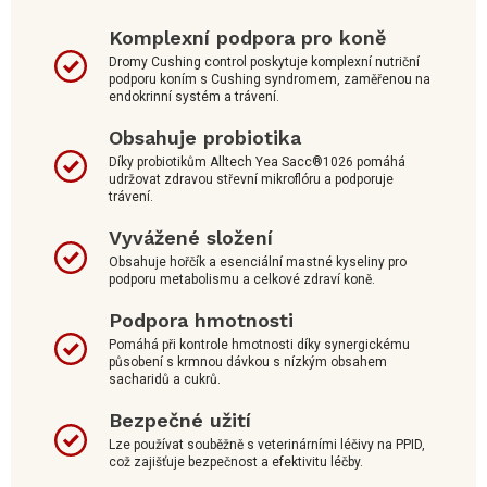
Komplexní podpora pro koně
Dromy Cushing control poskytuje komplexní nutriční
podporu koním s Cushing syndromem, zaměřenou na
endokrinní systém a trávení.
Obsahuje probiotika
Díky probiotikům Alltech Yea Sacc®1026 pomáhá
udržovat zdravou střevní mikroflóru a podporuje
trávení.
Vyvážené složení
Obsahuje hořčík a esenciální mastné kyseliny pro
podporu metabolismu a celkové zdraví koně.
Podpora hmotnosti
Pomáhá při kontrole hmotnosti díky synergickému
působení s krmnou dávkou s nízkým obsahem
sacharidů a cukrů.
Bezpečné užití
Lze používat souběžně s veterinárními léčivy na PPID,
což zajišťuje bezpečnost a efektivitu léčby.