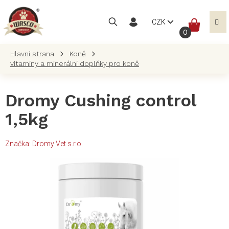
Přejít
na
NÁKUP
CZK
obsah
KOŠÍK
Koně
vitamíny a minerální doplňky pro koně
Dromy Cushing control
1,5kg
Značka:
Dromy Vet s.r.o.