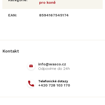
pro koně
EAN
:
8594167545174
Z
á
p
a
Kontakt
t
í
info
@
wasco.cz
+420 728 103 170