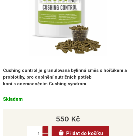
Cushing
control je granulovaná bylinná směs s hořčíkem a
probiotiky, pro doplnění nutričních potřeb
koní s
onemocněním
Cushing syndrom.
Skladem
550 Kč
Měrná
Přidat do košíku
cena: