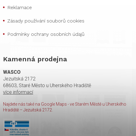
Reklamace
Zásady používání souborů cookies
Podmínky ochrany osobních údajů
Kamenná prodejna
WASCO
Jezuitská 2172
68603, Staré Město u Uherského Hradiště
více informací
Najdete nás také na Google Maps - ve Starém Městě u Uherského
Hradiště – Jezuitská 2172.