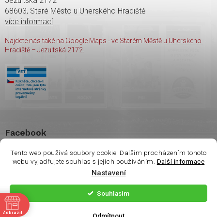
Jezuitská 2172
68603, Staré Město u Uherského Hradiště
více informací
Najdete nás také na Google Maps - ve Starém Městě u Uherského
Hradiště – Jezuitská 2172.
Facebook
Tento web používá soubory cookie. Dalším procházením tohoto
webu vyjadřujete souhlas s jejich používáním.
Další informace
Nastavení
Copyright 2026
shop Wasco
. Všechna práva vyhrazena.
Souhlasím
ě
Vytvořil Shoptet
| Nakódoval
Milan Hrnčál
Zobrazit
Odmítnout