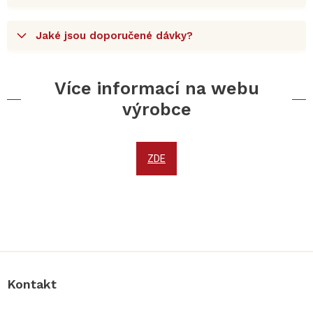
Jaké jsou doporučené dávky?
Více informací na webu
výrobce
ZDE
Z
á
p
a
Kontakt
t
í