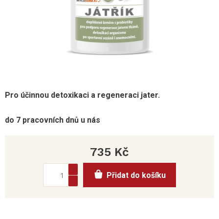
Pro účinnou
detoxikaci
a regeneraci
jater.
do 7 pracovních dnů u nás
735 Kč
Měrná
Přidat do košíku
cena: