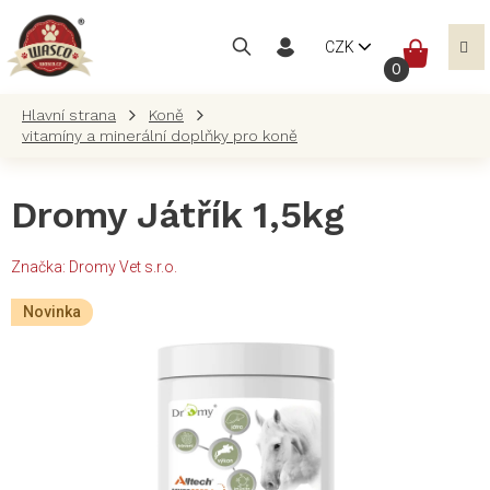
Přejít
na
NÁKUP
CZK
obsah
KOŠÍK
Koně
vitamíny a minerální doplňky pro koně
Dromy Játřík 1,5kg
Značka:
Dromy Vet s.r.o.
Novinka