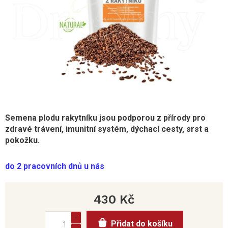
Semena plodu rakytníku jsou podporou z přírody pro
zdravé trávení,
imunitní
systém, dýchací cesty, srst a
pokožku.
do 2 pracovních dnů u nás
430 Kč
Měrná
Přidat do košíku
cena: