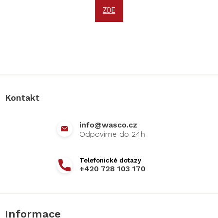
ZDE
Z
á
p
a
Kontakt
t
í
info
@
wasco.cz
+420 728 103 170
Informace