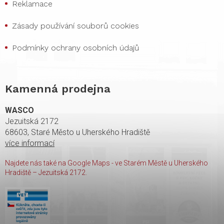
Reklamace
Zásady používání souborů cookies
Podmínky ochrany osobních údajů
Kamenná prodejna
WASCO
Jezuitská 2172
68603, Staré Město u Uherského Hradiště
více informací
Najdete nás také na Google Maps - ve Starém Městě u Uherského
Hradiště – Jezuitská 2172.