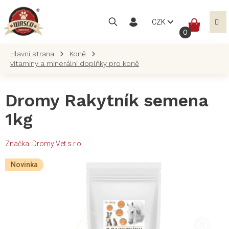
Přejít
na
NÁKUP
CZK
obsah
KOŠÍK
Koně
vitamíny a minerální doplňky pro koně
Dromy Rakytník semena
1kg
Značka:
Dromy Vet s.r.o.
Novinka